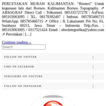
PERCETAKAN MURAH KALIMANTAN. “Borneo” Untuk
kegunaan lain dari Borneo. Kalimantan Borneo Topography. ↗️
ABSOGRAF Direct Call : Telkomsel. 085335727278 | AsFlexi.
085103063095 | XL. 08179392497 | Indosat. 085785466715
WhatsApp. 085785466715 ↗️ Office : Jl. Lakarsantri IVe No. 61,
Surabaya 60211, Jawa Timur – Indonesia Telp./Fax. :
085103063095 / 0317521424 Email : absolutegrafika@yahoo.com
↗️ Percetakan : […]
Continue reading
→
Search
for:
FOLLOW ON TWITTER
LIKE ON FACEBOOK
SUBSCRIBE ON YOUTUBE
FOLLOW ON INSTAGRAM