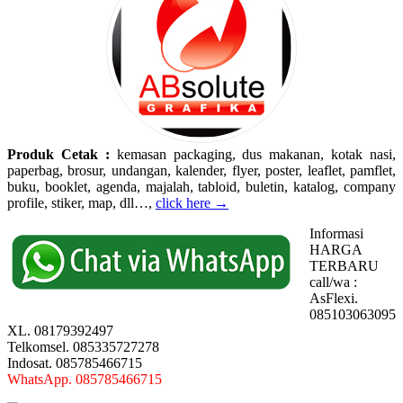
Produk Cetak :
kemasan packaging, dus makanan, kotak nasi,
paperbag, brosur, undangan, kalender, flyer, poster, leaflet, pamflet,
buku, booklet, agenda, majalah, tabloid, buletin, katalog, company
profile, stiker, map, dll…,
click here →
Informasi
HARGA
TERBARU
call/wa :
AsFlexi.
085103063095
XL. 08179392497
Telkomsel. 085335727278
Indosat. 085785466715
WhatsApp. 085785466715