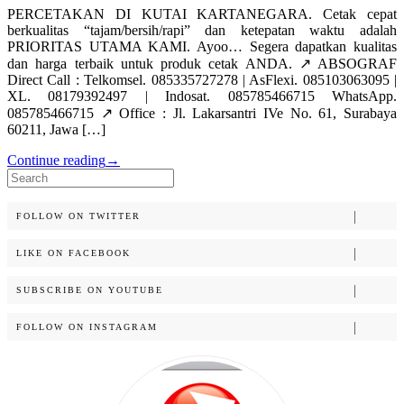
PERCETAKAN DI KUTAI KARTANEGARA. Cetak cepat
berkualitas “tajam/bersih/rapi” dan ketepatan waktu adalah
PRIORITAS UTAMA KAMI. Ayoo… Segera dapatkan kualitas
dan harga terbaik untuk produk cetak ANDA. ↗️ ABSOGRAF
Direct Call : Telkomsel. 085335727278 | AsFlexi. 085103063095 |
XL. 08179392497 | Indosat. 085785466715 WhatsApp.
085785466715 ↗️ Office : Jl. Lakarsantri IVe No. 61, Surabaya
60211, Jawa […]
Continue reading
→
Search
for:
FOLLOW ON TWITTER
LIKE ON FACEBOOK
SUBSCRIBE ON YOUTUBE
FOLLOW ON INSTAGRAM