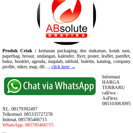
Produk Cetak :
kemasan packaging, dus makanan, kotak nasi,
paperbag, brosur, undangan, kalender, flyer, poster, leaflet, pamflet,
buku, booklet, agenda, majalah, tabloid, buletin, katalog, company
profile, stiker, map, dll…,
click here →
Informasi
HARGA
TERBARU
call/wa :
AsFlexi.
085103063095
XL. 08179392497
Telkomsel. 085335727278
Indosat. 085785466715
WhatsApp. 085785466715