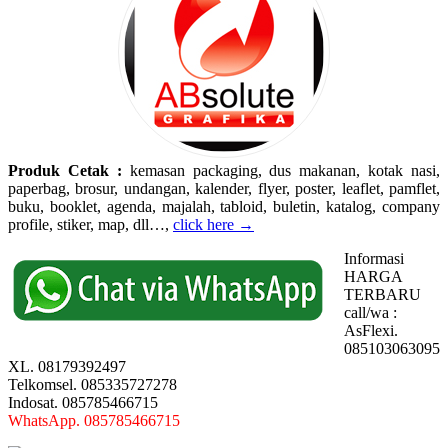
Produk Cetak :
kemasan packaging, dus makanan, kotak nasi,
paperbag, brosur, undangan, kalender, flyer, poster, leaflet, pamflet,
buku, booklet, agenda, majalah, tabloid, buletin, katalog, company
profile, stiker, map, dll…,
click here →
Informasi
HARGA
TERBARU
call/wa :
AsFlexi.
085103063095
XL. 08179392497
Telkomsel. 085335727278
Indosat. 085785466715
WhatsApp. 085785466715