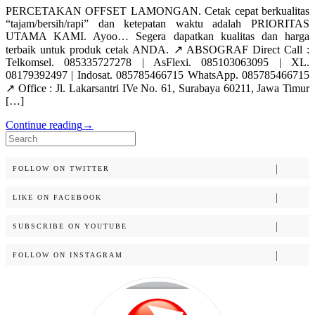
PERCETAKAN OFFSET LAMONGAN. Cetak cepat berkualitas
“tajam/bersih/rapi” dan ketepatan waktu adalah PRIORITAS
UTAMA KAMI. Ayoo… Segera dapatkan kualitas dan harga
terbaik untuk produk cetak ANDA. ↗️ ABSOGRAF Direct Call :
Telkomsel. 085335727278 | AsFlexi. 085103063095 | XL.
08179392497 | Indosat. 085785466715 WhatsApp. 085785466715
↗️ Office : Jl. Lakarsantri IVe No. 61, Surabaya 60211, Jawa Timur
[…]
Continue reading
→
Search
for:
FOLLOW ON TWITTER
LIKE ON FACEBOOK
SUBSCRIBE ON YOUTUBE
FOLLOW ON INSTAGRAM