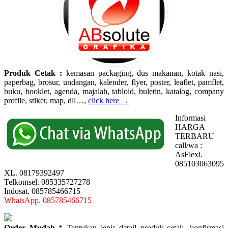
Produk Cetak :
kemasan packaging, dus makanan, kotak nasi,
paperbag, brosur, undangan, kalender, flyer, poster, leaflet, pamflet,
buku, booklet, agenda, majalah, tabloid, buletin, katalog, company
profile, stiker, map, dll…,
click here →
Informasi
HARGA
TERBARU
call/wa :
AsFlexi.
085103063095
XL. 08179392497
Telkomsel. 085335727278
Indosat. 085785466715
WhatsApp. 085785466715
Order Mudah
* Tentukan jenis detail produk cetak, konfirmasi