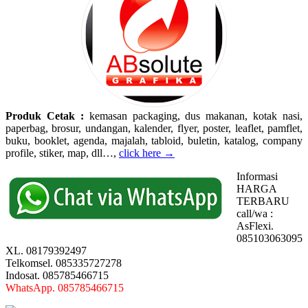
Produk Cetak :
kemasan packaging, dus makanan, kotak nasi,
paperbag, brosur, undangan, kalender, flyer, poster, leaflet, pamflet,
buku, booklet, agenda, majalah, tabloid, buletin, katalog, company
profile, stiker, map, dll…,
click here →
Informasi
HARGA
TERBARU
call/wa :
AsFlexi.
085103063095
XL. 08179392497
Telkomsel. 085335727278
Indosat. 085785466715
WhatsApp. 085785466715