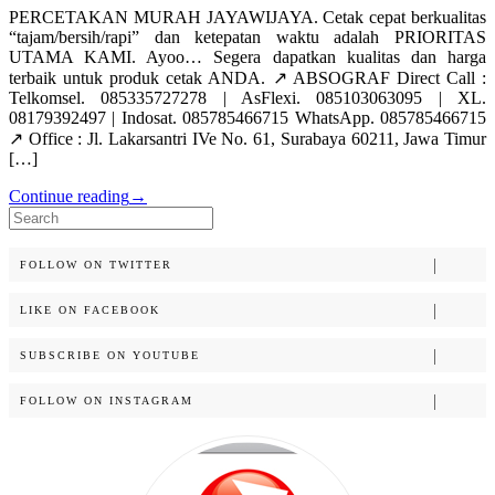
PERCETAKAN MURAH JAYAWIJAYA. Cetak cepat berkualitas
“tajam/bersih/rapi” dan ketepatan waktu adalah PRIORITAS
UTAMA KAMI. Ayoo… Segera dapatkan kualitas dan harga
terbaik untuk produk cetak ANDA. ↗️ ABSOGRAF Direct Call :
Telkomsel. 085335727278 | AsFlexi. 085103063095 | XL.
08179392497 | Indosat. 085785466715 WhatsApp. 085785466715
↗️ Office : Jl. Lakarsantri IVe No. 61, Surabaya 60211, Jawa Timur
[…]
Continue reading
→
Search
for:
FOLLOW ON TWITTER
LIKE ON FACEBOOK
SUBSCRIBE ON YOUTUBE
FOLLOW ON INSTAGRAM