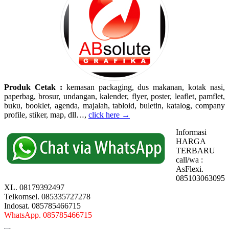
Produk Cetak :
kemasan packaging, dus makanan, kotak nasi,
paperbag, brosur, undangan, kalender, flyer, poster, leaflet, pamflet,
buku, booklet, agenda, majalah, tabloid, buletin, katalog, company
profile, stiker, map, dll…,
click here →
Informasi
HARGA
TERBARU
call/wa :
AsFlexi.
085103063095
XL. 08179392497
Telkomsel. 085335727278
Indosat. 085785466715
WhatsApp. 085785466715