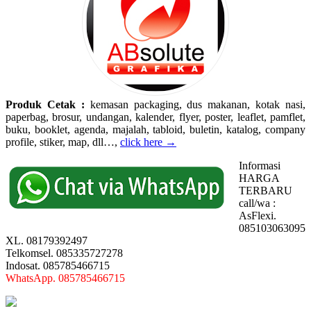
Produk Cetak :
kemasan packaging, dus makanan, kotak nasi,
paperbag, brosur, undangan, kalender, flyer, poster, leaflet, pamflet,
buku, booklet, agenda, majalah, tabloid, buletin, katalog, company
profile, stiker, map, dll…,
click here →
Informasi
HARGA
TERBARU
call/wa :
AsFlexi.
085103063095
XL. 08179392497
Telkomsel. 085335727278
Indosat. 085785466715
WhatsApp. 085785466715