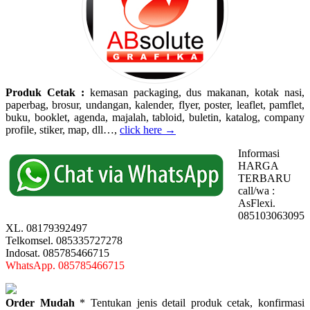
Produk Cetak :
kemasan packaging, dus makanan, kotak nasi,
paperbag, brosur, undangan, kalender, flyer, poster, leaflet, pamflet,
buku, booklet, agenda, majalah, tabloid, buletin, katalog, company
profile, stiker, map, dll…,
click here →
Informasi
HARGA
TERBARU
call/wa :
AsFlexi.
085103063095
XL. 08179392497
Telkomsel. 085335727278
Indosat. 085785466715
WhatsApp. 085785466715
Order Mudah
* Tentukan jenis detail produk cetak, konfirmasi