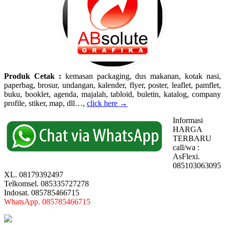
Produk Cetak :
kemasan packaging, dus makanan, kotak nasi,
paperbag, brosur, undangan, kalender, flyer, poster, leaflet, pamflet,
buku, booklet, agenda, majalah, tabloid, buletin, katalog, company
profile, stiker, map, dll…,
click here →
Informasi
HARGA
TERBARU
call/wa :
AsFlexi.
085103063095
XL. 08179392497
Telkomsel. 085335727278
Indosat. 085785466715
WhatsApp. 085785466715