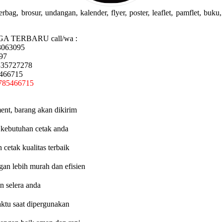
g, brosur, undangan, kalender, flyer, poster, leaflet, pamflet, buku, 
GA TERBARU call/wa :
3063095
97
335727278
5466715
785466715
ent, barang akan dikirim
 kebutuhan cetak anda
etak kualitas terbaik
an lebih murah dan efisien
n selera anda
aktu saat dipergunakan