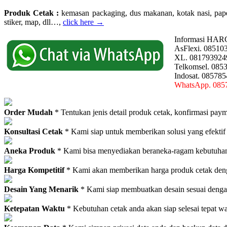
Produk Cetak :
kemasan packaging, dus makanan, kotak nasi, paperba
stiker, map, dll…,
click here →
Informasi HAR
AsFlexi. 08510
XL. 081793924
Telkomsel. 085
Indosat. 08578
WhatsApp. 085
Order Mudah
* Tentukan jenis detail produk cetak, konfirmasi paym
Konsultasi Cetak
* Kami siap untuk memberikan solusi yang efektif
Aneka Produk
* Kami bisa menyediakan beraneka-ragam kebutuhan c
Harga Kompetitif
* Kami akan memberikan harga produk cetak deng
Desain Yang Menarik
* Kami siap membuatkan desain sesuai denga
Ketepatan Waktu
* Kebutuhan cetak anda akan siap selesai tepat w