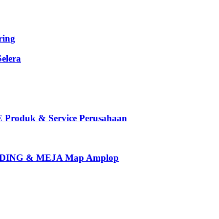
ing
elera
oduk & Service Perusahaan
ING & MEJA Map Amplop