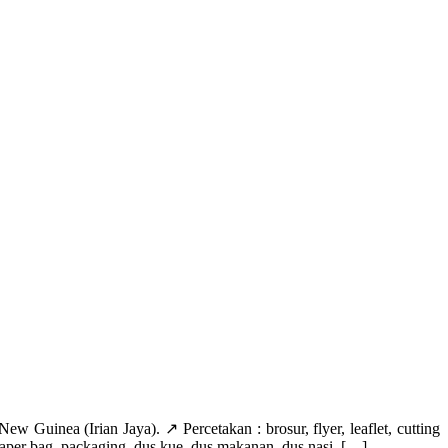
nea (Irian Jaya). ↗️ Percetakan : brosur, flyer, leaflet, cutting
t, paper bag, packaging, dus kue, dus makanan, dus nasi, […]