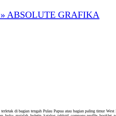
» ABSOLUTE GRAFIKA
 di bagian tengah Pulau Papua atau bagian paling timur West New Gui
, map, buku, majalah, buletin, katalog, tabloid, company profile, bookle