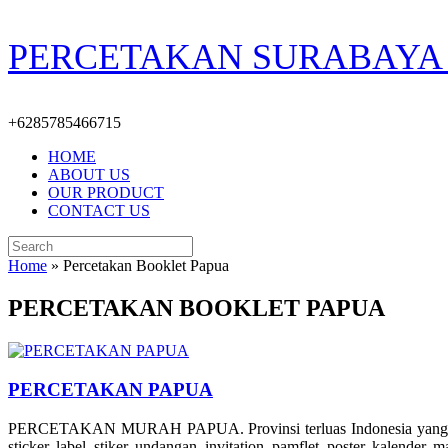
Skip
PERCETAKAN SURABAYA 
to
content
+6285785466715
HOME
ABOUT US
OUR PRODUCT
CONTACT US
Search
for:
Home
»
Percetakan Booklet Papua
PERCETAKAN BOOKLET PAPUA
PERCETAKAN PAPUA
PERCETAKAN MURAH PAPUA. Provinsi terluas Indonesia yang terletak
sticker, label, stiker, undangan, invitation, pamflet, poster, kalender