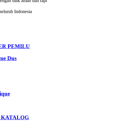
dengan baik aman dan rapi
eluruh Indonesia
DER PEMILU
e Dus
que
U KATALOG