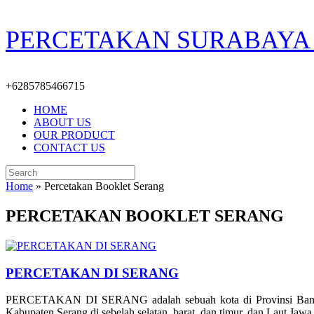
Skip
PERCETAKAN SURABAYA 
to
content
+6285785466715
HOME
ABOUT US
OUR PRODUCT
CONTACT US
Search
for:
Home
»
Percetakan Booklet Serang
PERCETAKAN BOOKLET SERANG
PERCETAKAN DI SERANG
PERCETAKAN DI SERANG adalah sebuah kota di Provinsi Banten, In
Kabupaten Serang di sebelah selatan, barat, dan timur, dan Laut Jawa d