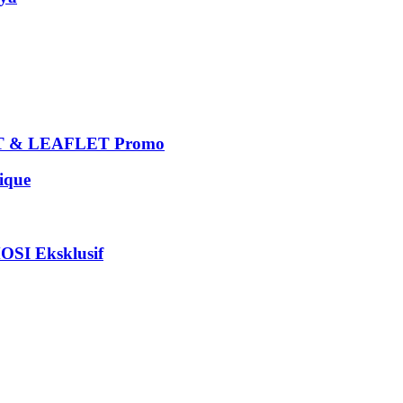
 & LEAFLET Promo
que
I Eksklusif