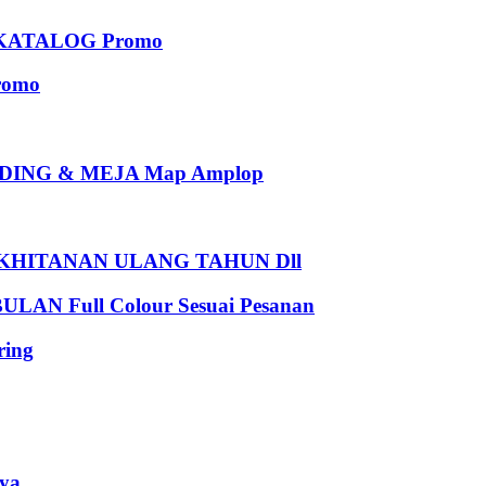
KATALOG Promo
romo
ING & MEJA Map Amplop
HITANAN ULANG TAHUN Dll
 Full Colour Sesuai Pesanan
ing
ya