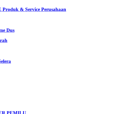
oduk & Service Perusahaan
e Dus
rah
elera
DER PEMILU