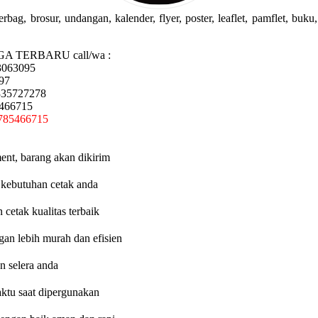
g, brosur, undangan, kalender, flyer, poster, leaflet, pamflet, buku, 
GA TERBARU call/wa :
3063095
97
335727278
5466715
785466715
ent, barang akan dikirim
 kebutuhan cetak anda
etak kualitas terbaik
an lebih murah dan efisien
n selera anda
aktu saat dipergunakan