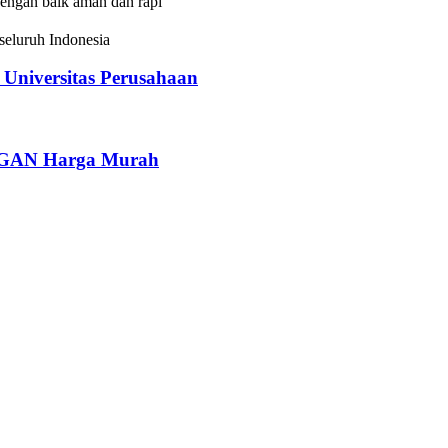
dengan baik aman dan rapi
eluruh Indonesia
iversitas Perusahaan
AN Harga Murah