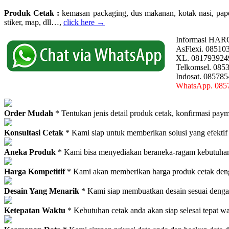
Produk Cetak :
kemasan packaging, dus makanan, kotak nasi, paperba
stiker, map, dll…,
click here →
Informasi HAR
AsFlexi. 08510
XL. 081793924
Telkomsel. 085
Indosat. 08578
WhatsApp. 085
Order Mudah
* Tentukan jenis detail produk cetak, konfirmasi paym
Konsultasi Cetak
* Kami siap untuk memberikan solusi yang efektif
Aneka Produk
* Kami bisa menyediakan beraneka-ragam kebutuhan c
Harga Kompetitif
* Kami akan memberikan harga produk cetak deng
Desain Yang Menarik
* Kami siap membuatkan desain sesuai denga
Ketepatan Waktu
* Kebutuhan cetak anda akan siap selesai tepat w