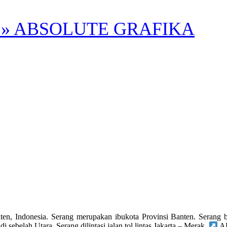
» ABSOLUTE GRAFIKA
donesia. Serang merupakan ibukota Provinsi Banten. Serang berada 
i sebelah Utara. Serang dilintasi jalan tol lintas Jakarta – Merak.
AB