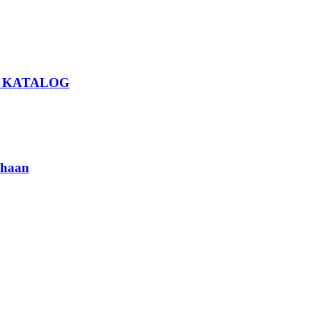
U KATALOG
haan