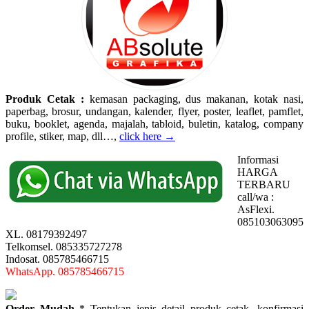
Produk Cetak :
kemasan packaging, dus makanan, kotak nasi,
paperbag, brosur, undangan, kalender, flyer, poster, leaflet, pamflet,
buku, booklet, agenda, majalah, tabloid, buletin, katalog, company
profile, stiker, map, dll…,
click here →
Informasi
HARGA
TERBARU
call/wa :
AsFlexi.
085103063095
XL. 08179392497
Telkomsel. 085335727278
Indosat. 085785466715
WhatsApp. 085785466715
Order Mudah
* Tentukan jenis detail produk cetak, konfirmasi