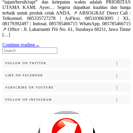
“tajam/bersih/rapi” dan ketepatan waktu adalah PRIORITAS
UTAMA KAMI. Ayoo… Segera dapatkan kualitas dan harga
terbaik untuk produk cetak ANDA. ↗️ ABSOGRAF Direct Call :
Telkomsel. 085335727278 | AsFlexi. 085103063095 | XL.
08179392497 | Indosat. 085785466715 WhatsApp. 085785466715
↗️ Office : Jl. Lakarsantri IVe No. 61, Surabaya 60211, Jawa Timur
[…]
Continue reading
→
Search
for:
FOLLOW ON TWITTER
LIKE ON FACEBOOK
SUBSCRIBE ON YOUTUBE
FOLLOW ON INSTAGRAM