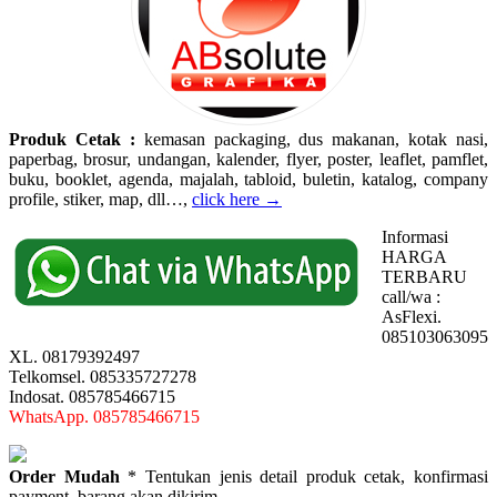
Produk Cetak :
kemasan packaging, dus makanan, kotak nasi,
paperbag, brosur, undangan, kalender, flyer, poster, leaflet, pamflet,
buku, booklet, agenda, majalah, tabloid, buletin, katalog, company
profile, stiker, map, dll…,
click here →
Informasi
HARGA
TERBARU
call/wa :
AsFlexi.
085103063095
XL. 08179392497
Telkomsel. 085335727278
Indosat. 085785466715
WhatsApp. 085785466715
Order Mudah
* Tentukan jenis detail produk cetak, konfirmasi
payment, barang akan dikirim