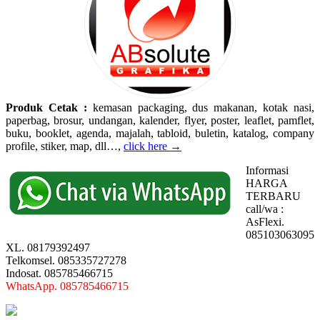
Produk Cetak :
kemasan packaging, dus makanan, kotak nasi,
paperbag, brosur, undangan, kalender, flyer, poster, leaflet, pamflet,
buku, booklet, agenda, majalah, tabloid, buletin, katalog, company
profile, stiker, map, dll…,
click here →
Informasi
HARGA
TERBARU
call/wa :
AsFlexi.
085103063095
XL. 08179392497
Telkomsel. 085335727278
Indosat. 085785466715
WhatsApp. 085785466715