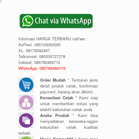
Informasi HARGA TERBARU call/wa :
AsFlexi. 085103063095
XL. 08179392497
Telkomsel. 085335727278
Indosat. 085785466715
WhatsApp. 085785466715
Order Mudah
* Tentukan jenis
detail produk cetak, konfirmasi
payment, barang akan dikirim
Konsultasi Cetak
* Kami siap
untuk memberikan solusi yang
efektif kebutuhan cetak anda
Aneka Produk
* Kami bisa
menyediakan beraneka-ragam
kebutuhan cetak kualitas
terbaik
Harga Kompetitif
* Kami akan