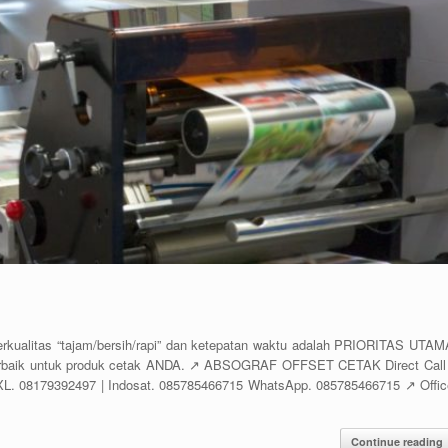
itas “tajam/bersih/rapi” dan ketepatan waktu adalah PRIORITAS UTAM
erbaik untuk produk cetak ANDA. ↗️ ABSOGRAF OFFSET CETAK Direct Call 
XL. 08179392497 | Indosat. 085785466715 WhatsApp. 085785466715 ↗️ Offic
Continue reading