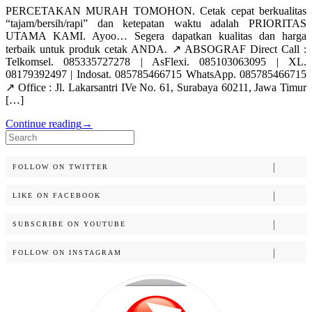
PERCETAKAN MURAH TOMOHON. Cetak cepat berkualitas
“tajam/bersih/rapi” dan ketepatan waktu adalah PRIORITAS
UTAMA KAMI. Ayoo… Segera dapatkan kualitas dan harga
terbaik untuk produk cetak ANDA. ↗️ ABSOGRAF Direct Call :
Telkomsel. 085335727278 | AsFlexi. 085103063095 | XL.
08179392497 | Indosat. 085785466715 WhatsApp. 085785466715
↗️ Office : Jl. Lakarsantri IVe No. 61, Surabaya 60211, Jawa Timur
[…]
Continue reading
→
Search
for:
FOLLOW ON TWITTER
LIKE ON FACEBOOK
SUBSCRIBE ON YOUTUBE
FOLLOW ON INSTAGRAM