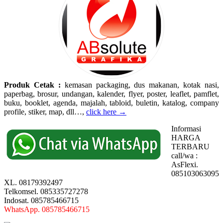
Produk Cetak :
kemasan packaging, dus makanan, kotak nasi,
paperbag, brosur, undangan, kalender, flyer, poster, leaflet, pamflet,
buku, booklet, agenda, majalah, tabloid, buletin, katalog, company
profile, stiker, map, dll…,
click here →
Informasi
HARGA
TERBARU
call/wa :
AsFlexi.
085103063095
XL. 08179392497
Telkomsel. 085335727278
Indosat. 085785466715
WhatsApp. 085785466715