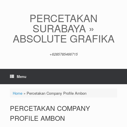
Skip
to
content
PERCETAKAN
SURABAYA »
ABSOLUTE GRAFIKA
+6285785466715
Menu
Home
»
Percetakan Company Profile Ambon
PERCETAKAN COMPANY
PROFILE AMBON