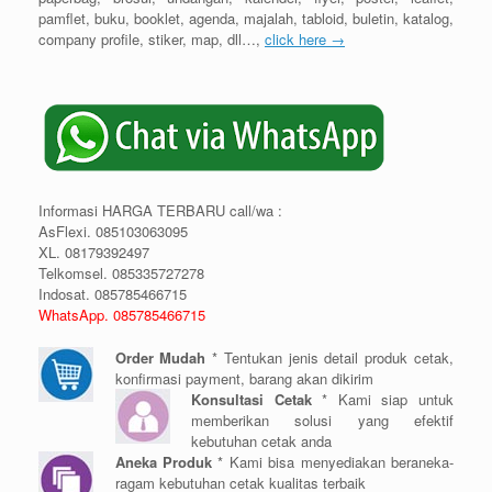
pamflet, buku, booklet, agenda, majalah, tabloid, buletin, katalog,
company profile, stiker, map, dll…,
click here →
Informasi HARGA TERBARU call/wa :
AsFlexi. 085103063095
XL. 08179392497
Telkomsel. 085335727278
Indosat. 085785466715
WhatsApp. 085785466715
Order Mudah
* Tentukan jenis detail produk cetak,
konfirmasi payment, barang akan dikirim
Konsultasi Cetak
* Kami siap untuk
memberikan solusi yang efektif
kebutuhan cetak anda
Aneka Produk
* Kami bisa menyediakan beraneka-
ragam kebutuhan cetak kualitas terbaik