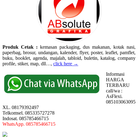
Produk Cetak :
kemasan packaging, dus makanan, kotak nasi,
paperbag, brosur, undangan, kalender, flyer, poster, leaflet, pamflet,
buku, booklet, agenda, majalah, tabloid, buletin, katalog, company
profile, stiker, map, dll…,
click here →
Informasi
HARGA
TERBARU
call/wa :
AsFlexi.
085103063095
XL. 08179392497
Telkomsel. 085335727278
Indosat. 085785466715
WhatsApp. 085785466715