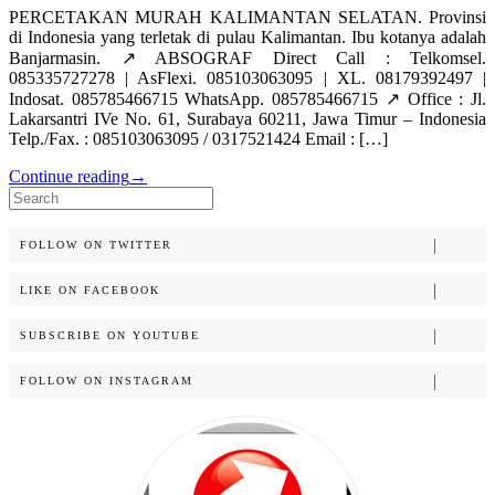
PERCETAKAN MURAH KALIMANTAN SELATAN. Provinsi
di Indonesia yang terletak di pulau Kalimantan. Ibu kotanya adalah
Banjarmasin. ↗️ ABSOGRAF Direct Call : Telkomsel.
085335727278 | AsFlexi. 085103063095 | XL. 08179392497 |
Indosat. 085785466715 WhatsApp. 085785466715 ↗️ Office : Jl.
Lakarsantri IVe No. 61, Surabaya 60211, Jawa Timur – Indonesia
Telp./Fax. : 085103063095 / 0317521424 Email : […]
Continue reading
→
Search
for:
FOLLOW ON TWITTER
LIKE ON FACEBOOK
SUBSCRIBE ON YOUTUBE
FOLLOW ON INSTAGRAM