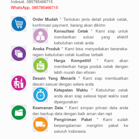
Indosat. 085785466715
WhatsApp. 085785466715
Order Mudah
* Tentukan jenis detail produk cetak,
konfirmasi payment, barang akan dikirim
Konsultasi Cetak
* Kami siap untuk
memberikan solusi yang efektif
kebutuhan cetak anda
Aneka Produk
* Kami bisa menyediakan beraneka-
ragam kebutuhan cetak kualitas terbaik
Harga Kompetitif
* Kami akan
memberikan harga produk cetak dengan
lebih murah dan efisien
Desain Yang Menarik
* Kami siap membuatkan
desain sesuai dengan selera anda
Ketepatan Waktu
* Kebutuhan cetak
anda akan siap selesai tepat waktu saat
dipergunakan
Keamanan Data
* Kami simpan privasi data anda
dan backup data dengan baik aman dan rapi
Pengiriman Paket
* Kami sudah
berpengalaman mengirim paket ke
seluruh Indonesia