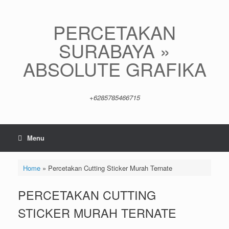
Skip
to
content
PERCETAKAN
SURABAYA »
ABSOLUTE GRAFIKA
+6285785466715
Menu
Home
»
Percetakan Cutting Sticker Murah Ternate
PERCETAKAN CUTTING
STICKER MURAH TERNATE