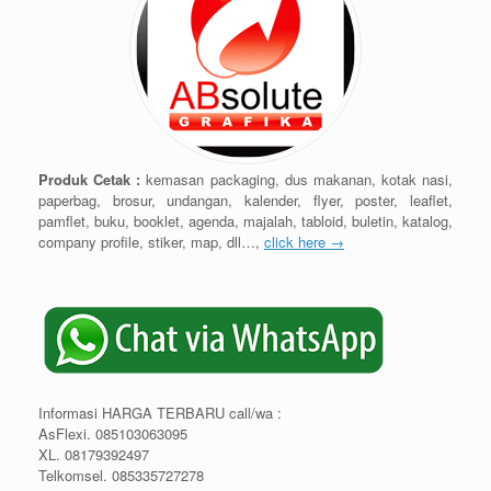
Produk Cetak :
kemasan packaging, dus makanan, kotak nasi,
paperbag, brosur, undangan, kalender, flyer, poster, leaflet,
pamflet, buku, booklet, agenda, majalah, tabloid, buletin, katalog,
company profile, stiker, map, dll…,
click here →
Informasi HARGA TERBARU call/wa :
AsFlexi. 085103063095
XL. 08179392497
Telkomsel. 085335727278