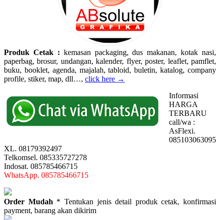
Produk Cetak :
kemasan packaging, dus makanan, kotak nasi,
paperbag, brosur, undangan, kalender, flyer, poster, leaflet, pamflet,
buku, booklet, agenda, majalah, tabloid, buletin, katalog, company
profile, stiker, map, dll…,
click here →
Informasi
HARGA
TERBARU
call/wa :
AsFlexi.
085103063095
XL. 08179392497
Telkomsel. 085335727278
Indosat. 085785466715
WhatsApp. 085785466715
Order Mudah
* Tentukan jenis detail produk cetak, konfirmasi
payment, barang akan dikirim