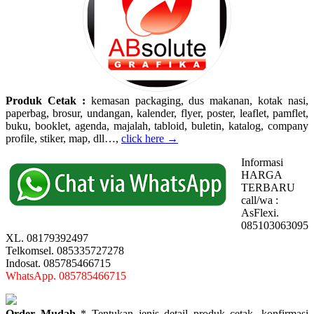
Produk Cetak :
kemasan packaging, dus makanan, kotak nasi,
paperbag, brosur, undangan, kalender, flyer, poster, leaflet, pamflet,
buku, booklet, agenda, majalah, tabloid, buletin, katalog, company
profile, stiker, map, dll…,
click here →
Informasi
HARGA
TERBARU
call/wa :
AsFlexi.
085103063095
XL. 08179392497
Telkomsel. 085335727278
Indosat. 085785466715
WhatsApp. 085785466715
Order Mudah
* Tentukan jenis detail produk cetak, konfirmasi