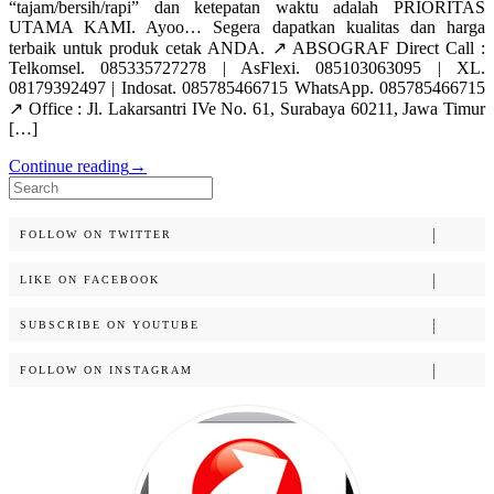
“tajam/bersih/rapi” dan ketepatan waktu adalah PRIORITAS
UTAMA KAMI. Ayoo… Segera dapatkan kualitas dan harga
terbaik untuk produk cetak ANDA. ↗️ ABSOGRAF Direct Call :
Telkomsel. 085335727278 | AsFlexi. 085103063095 | XL.
08179392497 | Indosat. 085785466715 WhatsApp. 085785466715
↗️ Office : Jl. Lakarsantri IVe No. 61, Surabaya 60211, Jawa Timur
[…]
Continue reading
→
Search
for:
FOLLOW ON TWITTER
LIKE ON FACEBOOK
SUBSCRIBE ON YOUTUBE
FOLLOW ON INSTAGRAM