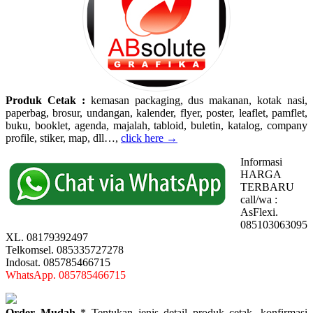
Produk Cetak :
kemasan packaging, dus makanan, kotak nasi,
paperbag, brosur, undangan, kalender, flyer, poster, leaflet, pamflet,
buku, booklet, agenda, majalah, tabloid, buletin, katalog, company
profile, stiker, map, dll…,
click here →
Informasi
HARGA
TERBARU
call/wa :
AsFlexi.
085103063095
XL. 08179392497
Telkomsel. 085335727278
Indosat. 085785466715
WhatsApp. 085785466715
Order Mudah
* Tentukan jenis detail produk cetak, konfirmasi