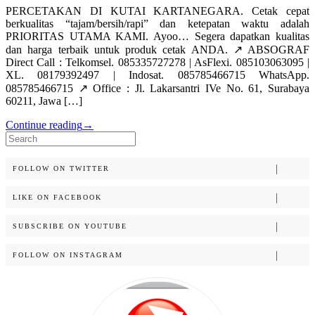
PERCETAKAN DI KUTAI KARTANEGARA. Cetak cepat
berkualitas “tajam/bersih/rapi” dan ketepatan waktu adalah
PRIORITAS UTAMA KAMI. Ayoo… Segera dapatkan kualitas
dan harga terbaik untuk produk cetak ANDA. ↗️ ABSOGRAF
Direct Call : Telkomsel. 085335727278 | AsFlexi. 085103063095 |
XL. 08179392497 | Indosat. 085785466715 WhatsApp.
085785466715 ↗️ Office : Jl. Lakarsantri IVe No. 61, Surabaya
60211, Jawa […]
Continue reading
→
Search
for:
FOLLOW ON TWITTER
LIKE ON FACEBOOK
SUBSCRIBE ON YOUTUBE
FOLLOW ON INSTAGRAM