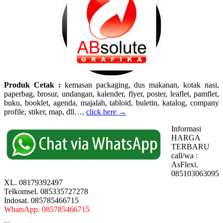
Produk Cetak :
kemasan packaging, dus makanan, kotak nasi,
paperbag, brosur, undangan, kalender, flyer, poster, leaflet, pamflet,
buku, booklet, agenda, majalah, tabloid, buletin, katalog, company
profile, stiker, map, dll…,
click here →
Informasi
HARGA
TERBARU
call/wa :
AsFlexi.
085103063095
XL. 08179392497
Telkomsel. 085335727278
Indosat. 085785466715
WhatsApp. 085785466715