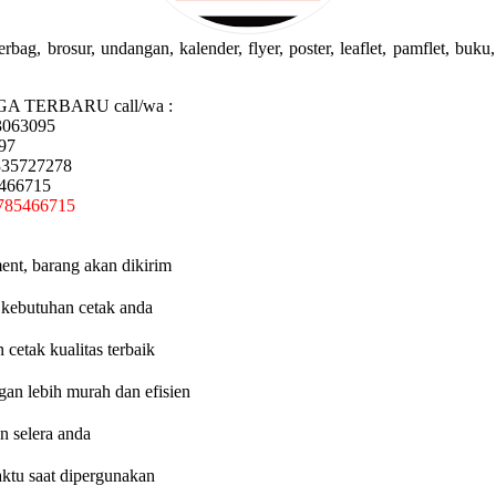
g, brosur, undangan, kalender, flyer, poster, leaflet, pamflet, buku, 
GA TERBARU call/wa :
3063095
97
335727278
5466715
785466715
ent, barang akan dikirim
 kebutuhan cetak anda
etak kualitas terbaik
an lebih murah dan efisien
n selera anda
aktu saat dipergunakan