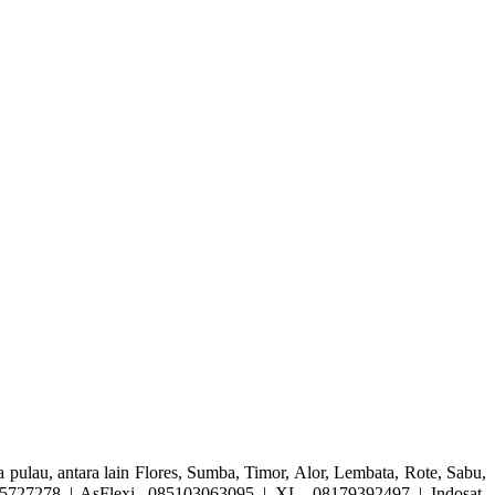
au, antara lain Flores, Sumba, Timor, Alor, Lembata, Rote, Sabu,
5727278 | AsFlexi. 085103063095 | XL. 08179392497 | Indosat.