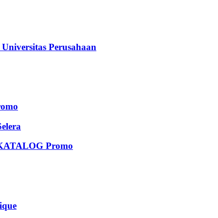
iversitas Perusahaan
romo
elera
KATALOG Promo
que