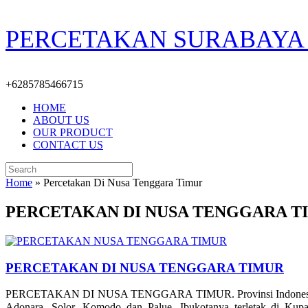
Skip
PERCETAKAN SURABAYA 
to
content
+6285785466715
HOME
ABOUT US
OUR PRODUCT
CONTACT US
Search
for:
Home
»
Percetakan Di Nusa Tenggara Timur
PERCETAKAN DI NUSA TENGGARA T
PERCETAKAN DI NUSA TENGGARA TIMUR
PERCETAKAN DI NUSA TENGGARA TIMUR. Provinsi Indonesia yang terl
Adonara, Solor, Komodo dan Palue. Ibukotanya terletak di Ku