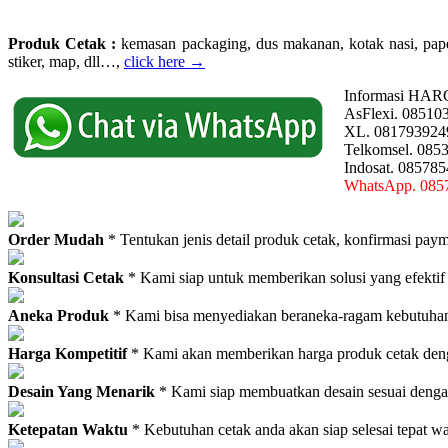
Produk Cetak :
kemasan packaging, dus makanan, kotak nasi, paperba
stiker, map, dll…,
click here →
Informasi HAR
AsFlexi. 08510
XL. 081793924
Telkomsel. 085
Indosat. 08578
WhatsApp. 085
Order Mudah
* Tentukan jenis detail produk cetak, konfirmasi paym
Konsultasi Cetak
* Kami siap untuk memberikan solusi yang efektif
Aneka Produk
* Kami bisa menyediakan beraneka-ragam kebutuhan c
Harga Kompetitif
* Kami akan memberikan harga produk cetak deng
Desain Yang Menarik
* Kami siap membuatkan desain sesuai denga
Ketepatan Waktu
* Kebutuhan cetak anda akan siap selesai tepat w