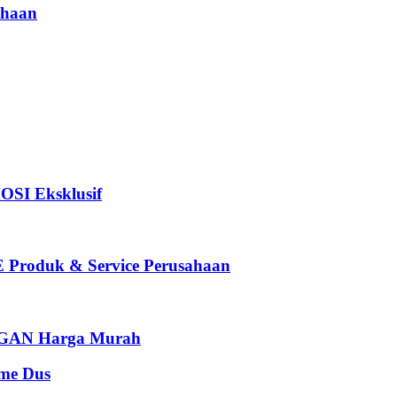
haan
I Eksklusif
oduk & Service Perusahaan
AN Harga Murah
e Dus