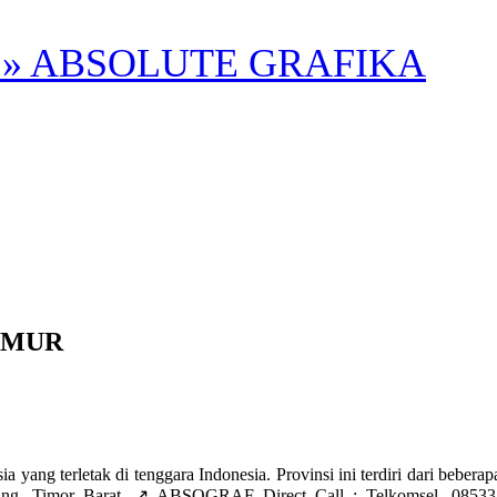
» ABSOLUTE GRAFIKA
IMUR
etak di tenggara Indonesia. Provinsi ini terdiri dari beberapa pul
pang, Timor Barat. ↗️ ABSOGRAF Direct Call : Telkomsel. 08533