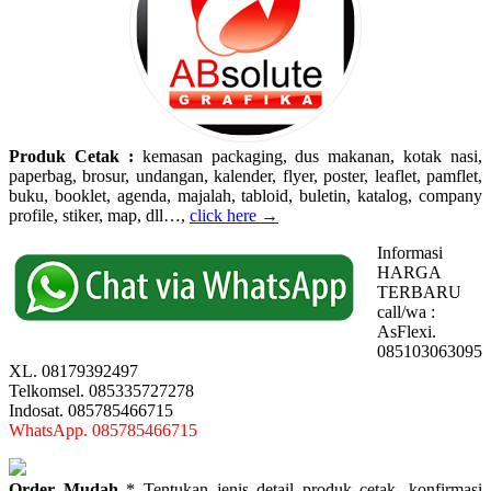
Produk Cetak :
kemasan packaging, dus makanan, kotak nasi,
paperbag, brosur, undangan, kalender, flyer, poster, leaflet, pamflet,
buku, booklet, agenda, majalah, tabloid, buletin, katalog, company
profile, stiker, map, dll…,
click here →
Informasi
HARGA
TERBARU
call/wa :
AsFlexi.
085103063095
XL. 08179392497
Telkomsel. 085335727278
Indosat. 085785466715
WhatsApp. 085785466715
Order Mudah
* Tentukan jenis detail produk cetak, konfirmasi