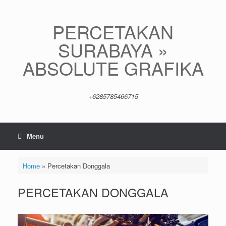
Skip
to
content
PERCETAKAN
SURABAYA »
ABSOLUTE GRAFIKA
+6285785466715
Menu
Home
»
Percetakan Donggala
PERCETAKAN DONGGALA