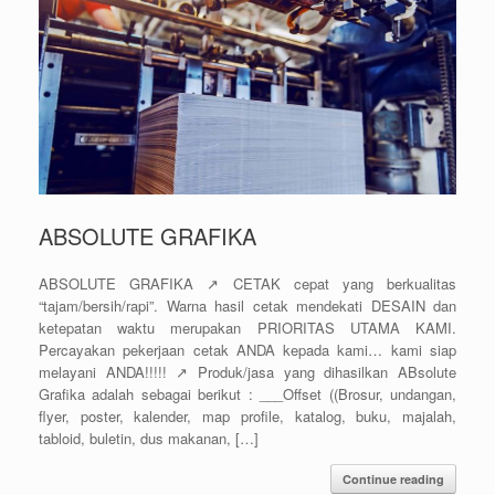
ABSOLUTE GRAFIKA
ABSOLUTE GRAFIKA ↗️ CETAK cepat yang berkualitas
“tajam/bersih/rapi”. Warna hasil cetak mendekati DESAIN dan
ketepatan waktu merupakan PRIORITAS UTAMA KAMI.
Percayakan pekerjaan cetak ANDA kepada kami… kami siap
melayani ANDA!!!!! ↗️ Produk/jasa yang dihasilkan ABsolute
Grafika adalah sebagai berikut : ___Offset ((Brosur, undangan,
flyer, poster, kalender, map profile, katalog, buku, majalah,
tabloid, buletin, dus makanan, […]
Continue reading