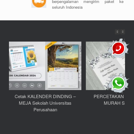
berpengalaman mengirim paket ke
seluruh Indonesia
Cetak KALENDER DINDING –
PERCETAKAN UN
MEJA Sekolah Universitas
MURAH Surab
Perusahaan
Theme by
SiteOrigin