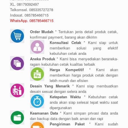
XL. 08179392497
Telkomsel. 085335727278
Indosat. 085785466715
WhatsApp. 085785466715
Order Mudah
* Tentukan jenis detail produk cetak,
konfirmasi payment, barang akan dikirim
Konsultasi Cetak
* Kami siap untuk
memberikan solusi yang efektif
kebutuhan cetak anda
Aneka Produk
* Kami bisa menyediakan beraneka-
ragam kebutuhan cetak kualitas terbaik
Harga Kompetitif
* Kami akan
memberikan harga produk cetak dengan
lebih murah dan efisien
Desain Yang Menarik
* Kami siap membuatkan
desain sesuai dengan selera anda
Ketepatan Waktu
* Kebutuhan cetak
anda akan siap selesai tepat waktu saat
dipergunakan
Keamanan Data
* Kami simpan privasi data anda
dan backup data dengan baik aman dan rapi
Pengiriman Paket
* Kami sudah