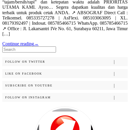
“tajam/bersih/rapi” dan ketepatan waktu adalah PRIORITAS
UTAMA KAMI. Ayoo… Segera dapatkan kualitas dan harga
terbaik untuk produk cetak ANDA. ↗️ ABSOGRAF Direct Call :
Telkomsel. 085335727278 | AsFlexi. 085103063095 | XL.
08179392497 | Indosat. 085785466715 WhatsApp. 085785466715
↗️ Office : Jl. Lakarsantri IVe No. 61, Surabaya 60211, Jawa Timur
[…]
Continue reading
→
Search
for:
FOLLOW ON TWITTER
LIKE ON FACEBOOK
SUBSCRIBE ON YOUTUBE
FOLLOW ON INSTAGRAM