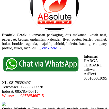
Produk Cetak :
kemasan packaging, dus makanan, kotak nasi,
paperbag, brosur, undangan, kalender, flyer, poster, leaflet, pamflet,
buku, booklet, agenda, majalah, tabloid, buletin, katalog, company
profile, stiker, map, dll…,
click here →
Informasi
HARGA
TERBARU
call/wa :
AsFlexi.
085103063095
XL. 08179392497
Telkomsel. 085335727278
Indosat. 085785466715
WhatsApp. 085785466715
Order Mudah
* Tentukan jenis detail produk cetak, konfirmasi