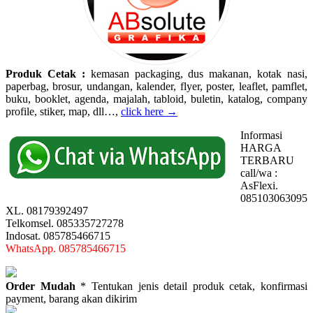
Produk Cetak :
kemasan packaging, dus makanan, kotak nasi,
paperbag, brosur, undangan, kalender, flyer, poster, leaflet, pamflet,
buku, booklet, agenda, majalah, tabloid, buletin, katalog, company
profile, stiker, map, dll…,
click here →
Informasi
HARGA
TERBARU
call/wa :
AsFlexi.
085103063095
XL. 08179392497
Telkomsel. 085335727278
Indosat. 085785466715
WhatsApp. 085785466715
Order Mudah
* Tentukan jenis detail produk cetak, konfirmasi
payment, barang akan dikirim