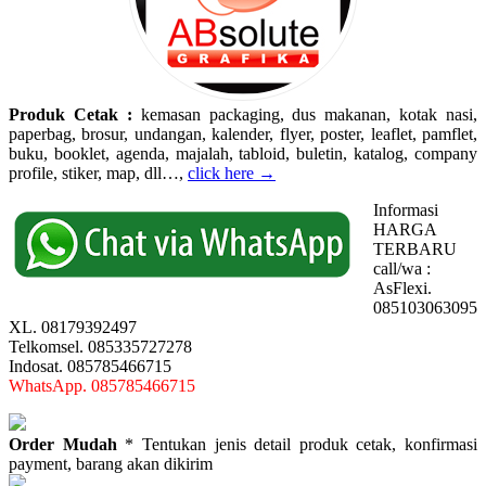
Produk Cetak :
kemasan packaging, dus makanan, kotak nasi,
paperbag, brosur, undangan, kalender, flyer, poster, leaflet, pamflet,
buku, booklet, agenda, majalah, tabloid, buletin, katalog, company
profile, stiker, map, dll…,
click here →
Informasi
HARGA
TERBARU
call/wa :
AsFlexi.
085103063095
XL. 08179392497
Telkomsel. 085335727278
Indosat. 085785466715
WhatsApp. 085785466715
Order Mudah
* Tentukan jenis detail produk cetak, konfirmasi
payment, barang akan dikirim