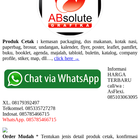
Produk Cetak :
kemasan packaging, dus makanan, kotak nasi,
paperbag, brosur, undangan, kalender, flyer, poster, leaflet, pamflet,
buku, booklet, agenda, majalah, tabloid, buletin, katalog, company
profile, stiker, map, dll…,
click here →
Informasi
HARGA
TERBARU
call/wa :
AsFlexi.
085103063095
XL. 08179392497
Telkomsel. 085335727278
Indosat. 085785466715
WhatsApp. 085785466715
Order Mudah
* Tentukan jenis detail produk cetak, konfirmasi