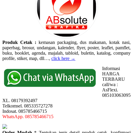
Produk Cetak :
kemasan packaging, dus makanan, kotak nasi,
paperbag, brosur, undangan, kalender, flyer, poster, leaflet, pamflet,
buku, booklet, agenda, majalah, tabloid, buletin, katalog, company
profile, stiker, map, dll…,
click here →
Informasi
HARGA
TERBARU
call/wa :
AsFlexi.
085103063095
XL. 08179392497
Telkomsel. 085335727278
Indosat. 085785466715
WhatsApp. 085785466715
Order Mudah
* Tentukan jenis detail produk cetak, konfirmasi