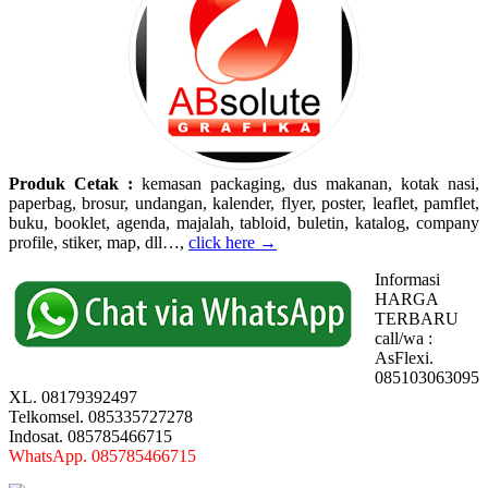
Produk Cetak :
kemasan packaging, dus makanan, kotak nasi,
paperbag, brosur, undangan, kalender, flyer, poster, leaflet, pamflet,
buku, booklet, agenda, majalah, tabloid, buletin, katalog, company
profile, stiker, map, dll…,
click here →
Informasi
HARGA
TERBARU
call/wa :
AsFlexi.
085103063095
XL. 08179392497
Telkomsel. 085335727278
Indosat. 085785466715
WhatsApp. 085785466715