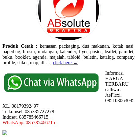
Produk Cetak :
kemasan packaging, dus makanan, kotak nasi,
paperbag, brosur, undangan, kalender, flyer, poster, leaflet, pamflet,
buku, booklet, agenda, majalah, tabloid, buletin, katalog, company
profile, stiker, map, dll…,
click here →
Informasi
HARGA
TERBARU
call/wa :
AsFlexi.
085103063095
XL. 08179392497
Telkomsel. 085335727278
Indosat. 085785466715
WhatsApp. 085785466715