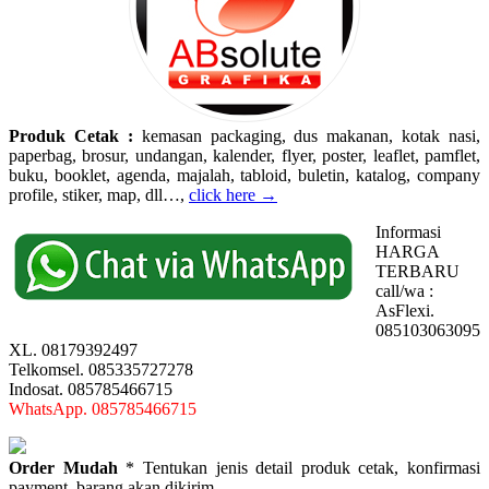
Produk Cetak :
kemasan packaging, dus makanan, kotak nasi,
paperbag, brosur, undangan, kalender, flyer, poster, leaflet, pamflet,
buku, booklet, agenda, majalah, tabloid, buletin, katalog, company
profile, stiker, map, dll…,
click here →
Informasi
HARGA
TERBARU
call/wa :
AsFlexi.
085103063095
XL. 08179392497
Telkomsel. 085335727278
Indosat. 085785466715
WhatsApp. 085785466715
Order Mudah
* Tentukan jenis detail produk cetak, konfirmasi
payment, barang akan dikirim