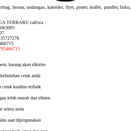
g, brosur, undangan, kalender, flyer, poster, leaflet, pamflet, buku, 
GA TERBARU call/wa :
3063095
97
335727278
5466715
785466715
ent, barang akan dikirim
 kebutuhan cetak anda
etak kualitas terbaik
an lebih murah dan efisien
n selera anda
aktu saat dipergunakan