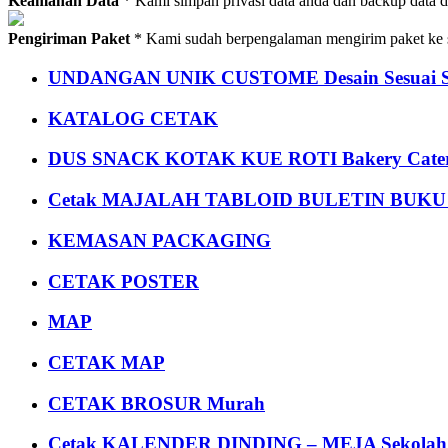
Keamanan Data
* Kami simpan privasi data anda dan backup data 
Pengiriman Paket
* Kami sudah berpengalaman mengirim paket ke s
UNDANGAN UNIK CUSTOME Desain Sesuai S
KATALOG CETAK
DUS SNACK KOTAK KUE ROTI Bakery Cater
Cetak MAJALAH TABLOID BULETIN BUK
KEMASAN PACKAGING
CETAK POSTER
MAP
CETAK MAP
CETAK BROSUR Murah
Cetak KALENDER DINDING – MEJA Sekolah Un