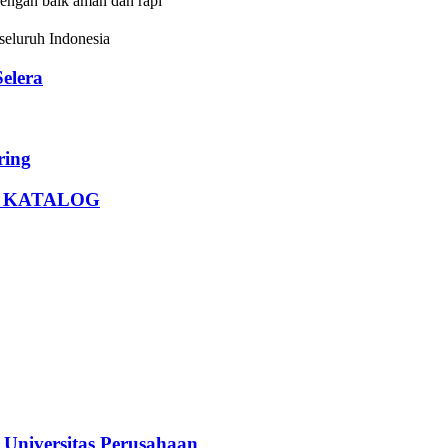
dengan baik aman dan rapi
eluruh Indonesia
elera
ing
U KATALOG
iversitas Perusahaan