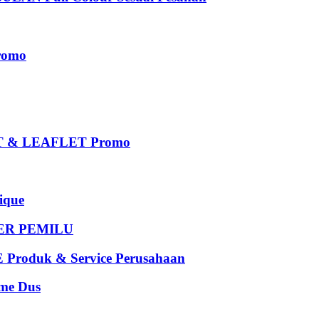
romo
 & LEAFLET Promo
que
DER PEMILU
oduk & Service Perusahaan
e Dus