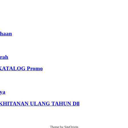
haan
rah
KATALOG Promo
ya
HITANAN ULANG TAHUN Dll
Theme by
SiteOrigin