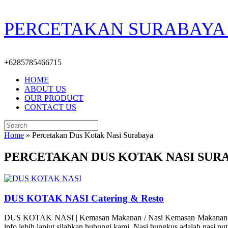
Skip
PERCETAKAN SURABAYA 
to
content
+6285785466715
HOME
ABOUT US
OUR PRODUCT
CONTACT US
Search
for:
Home
»
Percetakan Dus Kotak Nasi Surabaya
PERCETAKAN DUS KOTAK NASI SUR
DUS KOTAK NASI Catering & Resto
DUS KOTAK NASI | Kemasan Makanan / Nasi Kemasan Makanan / Dus 
info lebih lanjut silahkan hubungi kami. Nasi bungkus adalah nasi pu