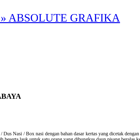
» ABSOLUTE GRAFIKA
ABAYA
Nasi / Box nasi dengan bahan dasar kertas yang dicetak dengan d
tih beserta lauk untuk satu orang yang dibungkus daun pisang beralas k