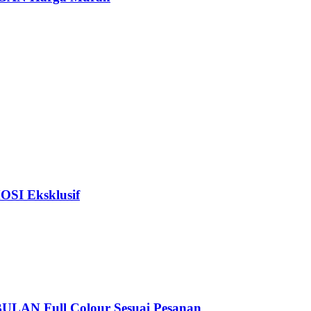
I Eksklusif
 Full Colour Sesuai Pesanan