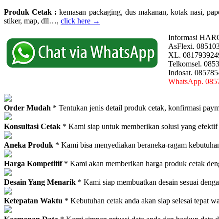
Produk Cetak :
kemasan packaging, dus makanan, kotak nasi, paperba
stiker, map, dll…,
click here →
Informasi HAR
AsFlexi. 08510
XL. 081793924
Telkomsel. 085
Indosat. 08578
WhatsApp. 085
Order Mudah
* Tentukan jenis detail produk cetak, konfirmasi paym
Konsultasi Cetak
* Kami siap untuk memberikan solusi yang efektif
Aneka Produk
* Kami bisa menyediakan beraneka-ragam kebutuhan c
Harga Kompetitif
* Kami akan memberikan harga produk cetak deng
Desain Yang Menarik
* Kami siap membuatkan desain sesuai denga
Ketepatan Waktu
* Kebutuhan cetak anda akan siap selesai tepat w