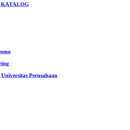
U KATALOG
romo
ing
iversitas Perusahaan