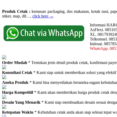
Produk Cetak :
kemasan packaging, dus makanan, kotak nasi, paperba
stiker, map, dll…,
click here →
Informasi HAR
AsFlexi. 08510
XL. 081793924
Telkomsel. 085
Indosat. 08578
WhatsApp. 085
Order Mudah
* Tentukan jenis detail produk cetak, konfirmasi paym
Konsultasi Cetak
* Kami siap untuk memberikan solusi yang efektif
Aneka Produk
* Kami bisa menyediakan beraneka-ragam kebutuhan c
Harga Kompetitif
* Kami akan memberikan harga produk cetak deng
Desain Yang Menarik
* Kami siap membuatkan desain sesuai denga
Ketepatan Waktu
* Kebutuhan cetak anda akan siap selesai tepat w