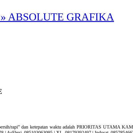
» ABSOLUTE GRAFIKA
E
ih/rapi” dan ketepatan waktu adalah PRIORITAS UTAMA KAMI. Ay
| AsFlexi. 085103063095 | XL. 08179392497 | Indosat. 085785466715