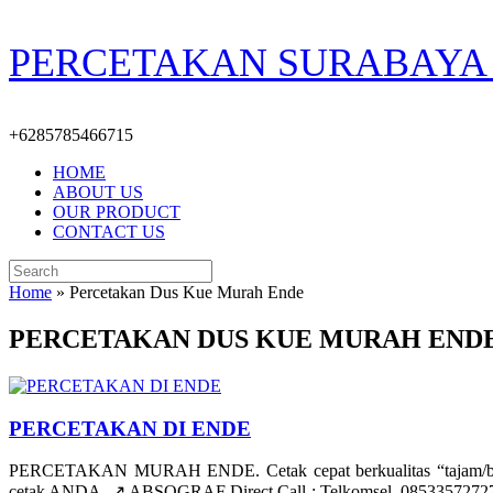
Skip
PERCETAKAN SURABAYA 
to
content
+6285785466715
HOME
ABOUT US
OUR PRODUCT
CONTACT US
Search
for:
Home
»
Percetakan Dus Kue Murah Ende
PERCETAKAN DUS KUE MURAH END
PERCETAKAN DI ENDE
PERCETAKAN MURAH ENDE. Cetak cepat berkualitas “tajam/bers
cetak ANDA. ↗️ ABSOGRAF Direct Call : Telkomsel. 085335727278 