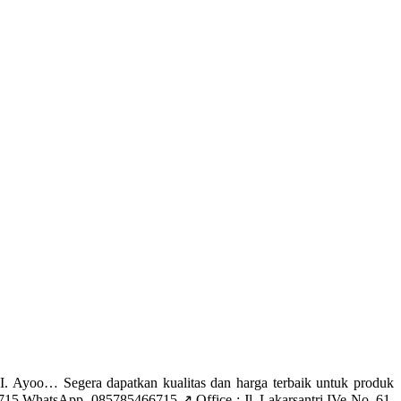
oo… Segera dapatkan kualitas dan harga terbaik untuk produk
 WhatsApp. 085785466715 ↗️ Office : Jl. Lakarsantri IVe No. 61,