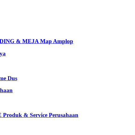
ING & MEJA Map Amplop
ya
e Dus
haan
oduk & Service Perusahaan