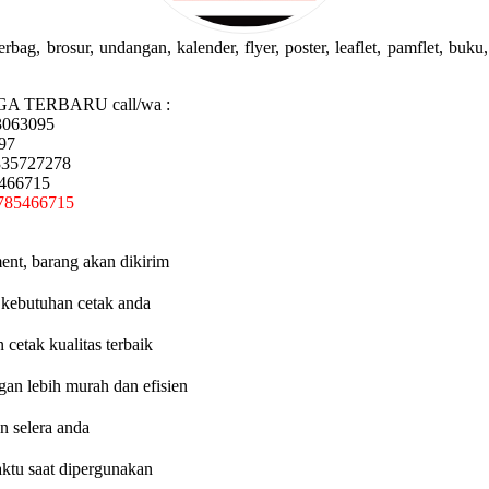
g, brosur, undangan, kalender, flyer, poster, leaflet, pamflet, buku, 
GA TERBARU call/wa :
3063095
97
335727278
5466715
785466715
ent, barang akan dikirim
 kebutuhan cetak anda
etak kualitas terbaik
an lebih murah dan efisien
n selera anda
aktu saat dipergunakan