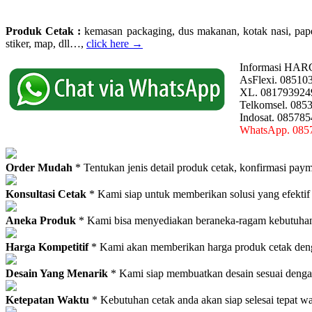
Produk Cetak :
kemasan packaging, dus makanan, kotak nasi, paperba
stiker, map, dll…,
click here →
Informasi HAR
AsFlexi. 08510
XL. 081793924
Telkomsel. 085
Indosat. 08578
WhatsApp. 085
Order Mudah
* Tentukan jenis detail produk cetak, konfirmasi paym
Konsultasi Cetak
* Kami siap untuk memberikan solusi yang efektif
Aneka Produk
* Kami bisa menyediakan beraneka-ragam kebutuhan c
Harga Kompetitif
* Kami akan memberikan harga produk cetak deng
Desain Yang Menarik
* Kami siap membuatkan desain sesuai denga
Ketepatan Waktu
* Kebutuhan cetak anda akan siap selesai tepat w