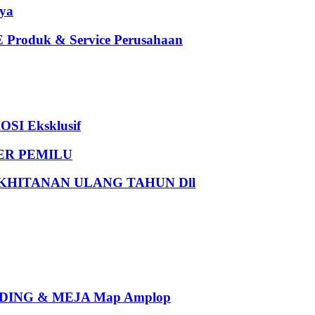
ya
oduk & Service Perusahaan
I Eksklusif
DER PEMILU
HITANAN ULANG TAHUN Dll
ING & MEJA Map Amplop