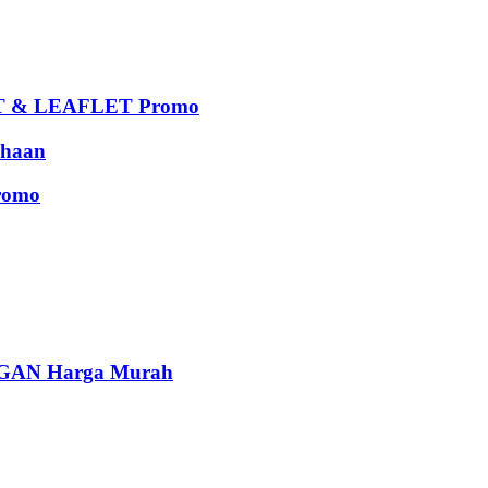
 & LEAFLET Promo
haan
romo
AN Harga Murah