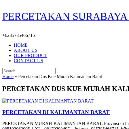
Skip
PERCETAKAN SURABAYA 
to
content
+6285785466715
HOME
ABOUT US
OUR PRODUCT
CONTACT US
Search
for:
Home
»
Percetakan Dus Kue Murah Kalimantan Barat
PERCETAKAN DUS KUE MURAH KAL
PERCETAKAN DI KALIMANTAN BARAT
PERCETAKAN MURAH KALIMANTAN BARAT. Provinsi di Indonesia ya
085103063095 | XL. 08179392497 | Indosat. 085785466715 Whats