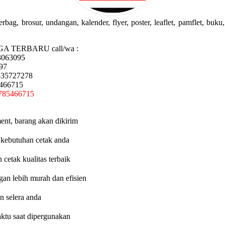
g, brosur, undangan, kalender, flyer, poster, leaflet, pamflet, buku, 
GA TERBARU call/wa :
3063095
97
335727278
5466715
785466715
ent, barang akan dikirim
 kebutuhan cetak anda
etak kualitas terbaik
an lebih murah dan efisien
n selera anda
aktu saat dipergunakan