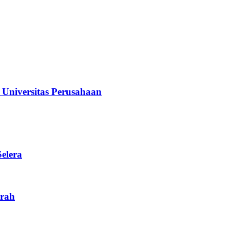
iversitas Perusahaan
elera
rah