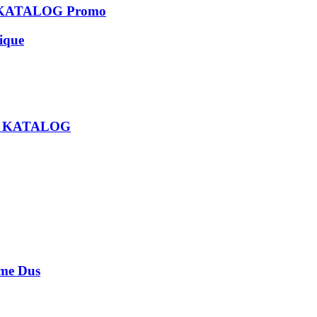
KATALOG Promo
que
U KATALOG
e Dus