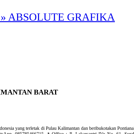
» ABSOLUTE GRAFIKA
IMANTAN BARAT
ng terletak di Pulau Kalimantan dan beribukotakan Pontianak. 
App. 085785466715 ↗️ Office : Jl. Lakarsantri IVe No. 61, Surab