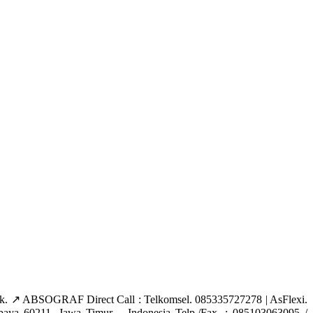
↗️ ABSOGRAF Direct Call : Telkomsel. 085335727278 | AsFlexi.
aya 60211, Jawa Timur – Indonesia Telp./Fax. : 085103063095 /