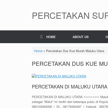
Skip
to
content
PERCETAKAN SUR
HOME
ABOUT US
O
Home
»
Percetakan Dus Kue Murah Maluku Utara
PERCETAKAN DUS KUE MU
PERCETAKAN DI MALUKU UTARA
PERCETAKAN DI MALUKU UTARA ⭐⭐⭐⭐⭐⭐⭐ Maluku Utara 
sebagai “Malut” ini terdiri dari beberapa pulau di K
085103063095 | XL. 08179392497 | Indosat. 085785