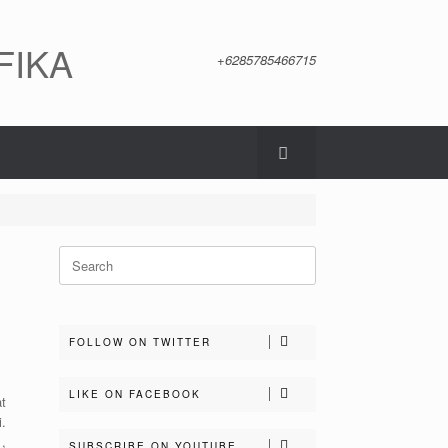
FIKA
+6285785466715
Search
for:
FOLLOW ON TWITTER
LIKE ON FACEBOOK
t
.
,
SUBSCRIBE ON YOUTUBE