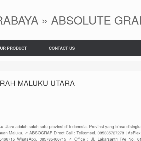
ABAYA » ABSOLUTE GRA
UR PRODUCT
CONTACT US
RAH MALUKU UTARA
adalah salah satu provinsi di Indonesia. Provinsi yang biasa disingka
epulauan Maluku. ↗️ ABSOGRAF Direct Call : Telkomsel. 085335727278 | AsFlexi
466715 WhatsApp. 085785466715 ↗️ Office : Jl. Lakarsantri IVe No. 61