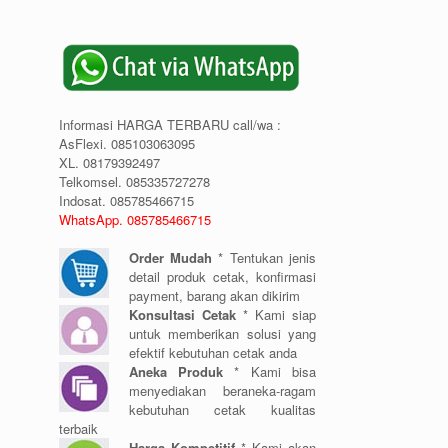
Informasi HARGA TERBARU call/wa :
AsFlexi. 085103063095
XL. 08179392497
Telkomsel. 085335727278
Indosat. 085785466715
WhatsApp. 085785466715
Order Mudah
* Tentukan jenis
detail produk cetak, konfirmasi
payment, barang akan dikirim
Konsultasi Cetak
* Kami siap
untuk memberikan solusi yang
efektif kebutuhan cetak anda
Aneka Produk
* Kami bisa
menyediakan beraneka-ragam
kebutuhan cetak kualitas
terbaik
Harga Kompetitif
* Kami akan