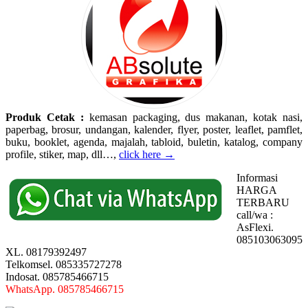
Produk Cetak :
kemasan packaging, dus makanan, kotak nasi,
paperbag, brosur, undangan, kalender, flyer, poster, leaflet, pamflet,
buku, booklet, agenda, majalah, tabloid, buletin, katalog, company
profile, stiker, map, dll…,
click here →
Informasi
HARGA
TERBARU
call/wa :
AsFlexi.
085103063095
XL. 08179392497
Telkomsel. 085335727278
Indosat. 085785466715
WhatsApp. 085785466715