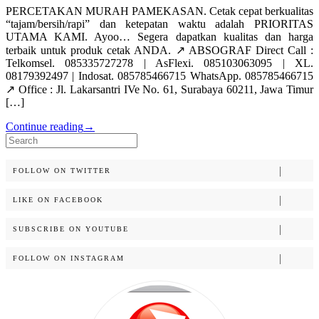
PERCETAKAN MURAH PAMEKASAN. Cetak cepat berkualitas
“tajam/bersih/rapi” dan ketepatan waktu adalah PRIORITAS
UTAMA KAMI. Ayoo… Segera dapatkan kualitas dan harga
terbaik untuk produk cetak ANDA. ↗️ ABSOGRAF Direct Call :
Telkomsel. 085335727278 | AsFlexi. 085103063095 | XL.
08179392497 | Indosat. 085785466715 WhatsApp. 085785466715
↗️ Office : Jl. Lakarsantri IVe No. 61, Surabaya 60211, Jawa Timur
[…]
Continue reading
→
Search
for:
FOLLOW ON TWITTER
LIKE ON FACEBOOK
SUBSCRIBE ON YOUTUBE
FOLLOW ON INSTAGRAM