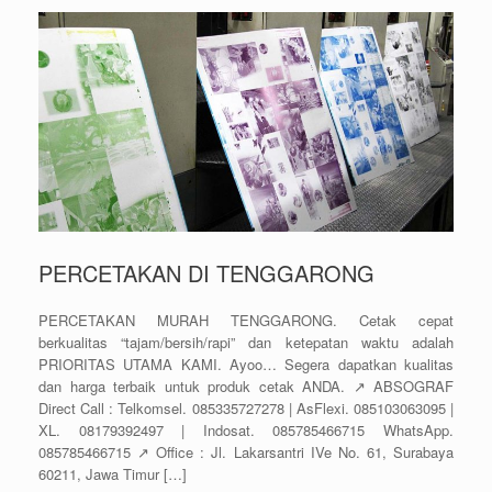
PERCETAKAN DI TENGGARONG
PERCETAKAN MURAH TENGGARONG. Cetak cepat
berkualitas “tajam/bersih/rapi” dan ketepatan waktu adalah
PRIORITAS UTAMA KAMI. Ayoo… Segera dapatkan kualitas
dan harga terbaik untuk produk cetak ANDA. ↗️ ABSOGRAF
Direct Call : Telkomsel. 085335727278 | AsFlexi. 085103063095 |
XL. 08179392497 | Indosat. 085785466715 WhatsApp.
085785466715 ↗️ Office : Jl. Lakarsantri IVe No. 61, Surabaya
60211, Jawa Timur […]