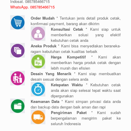
Indosat. 085785466715
WhatsApp. 085785466715
Order Mudah
* Tentukan jenis detail produk cetak,
konfirmasi payment, barang akan dikirim
Konsultasi Cetak
* Kami siap untuk
memberikan solusi yang efektif
kebutuhan cetak anda
Aneka Produk
* Kami bisa menyediakan beraneka-
ragam kebutuhan cetak kualitas terbaik
Harga Kompetitif
* Kami akan
memberikan harga produk cetak dengan
lebih murah dan efisien
Desain Yang Menarik
* Kami siap membuatkan
desain sesuai dengan selera anda
Ketepatan Waktu
* Kebutuhan cetak
anda akan siap selesai tepat waktu saat
dipergunakan
Keamanan Data
* Kami simpan privasi data anda
dan backup data dengan baik aman dan rapi
Pengiriman Paket
* Kami sudah
berpengalaman mengirim paket ke
seluruh Indonesia