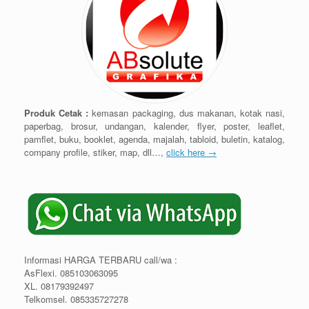
Produk Cetak :
kemasan packaging, dus makanan, kotak nasi,
paperbag, brosur, undangan, kalender, flyer, poster, leaflet,
pamflet, buku, booklet, agenda, majalah, tabloid, buletin, katalog,
company profile, stiker, map, dll…,
click here →
Informasi HARGA TERBARU call/wa :
AsFlexi. 085103063095
XL. 08179392497
Telkomsel. 085335727278