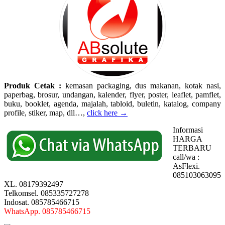
Produk Cetak :
kemasan packaging, dus makanan, kotak nasi,
paperbag, brosur, undangan, kalender, flyer, poster, leaflet, pamflet,
buku, booklet, agenda, majalah, tabloid, buletin, katalog, company
profile, stiker, map, dll…,
click here →
Informasi
HARGA
TERBARU
call/wa :
AsFlexi.
085103063095
XL. 08179392497
Telkomsel. 085335727278
Indosat. 085785466715
WhatsApp. 085785466715