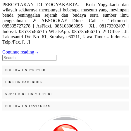
PERCETAKAN DI YOGYAKARTA. Kota Yogyakarta dan
wilayah sekitarnya mempunyai beberapa museum yang meyimpan
benda peninggalan sejarah dan budaya serta sumber ilmu
pengetahuan. ↗️ ABSOGRAF Direct Call : Telkomsel.
085335727278 | AsFlexi. 085103063095 | XL. 08179392497 |
Indosat. 085785466715 WhatsApp. 085785466715 ↗️ Office : Jl.
Lakarsantri IVe No. 61, Surabaya 60211, Jawa Timur – Indonesia
Telp./Fax. […]
Continue reading
→
Search
for:
FOLLOW ON TWITTER
LIKE ON FACEBOOK
SUBSCRIBE ON YOUTUBE
FOLLOW ON INSTAGRAM