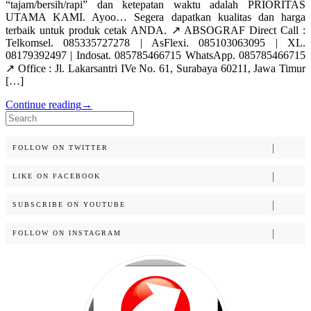
“tajam/bersih/rapi” dan ketepatan waktu adalah PRIORITAS
UTAMA KAMI. Ayoo… Segera dapatkan kualitas dan harga
terbaik untuk produk cetak ANDA. ↗️ ABSOGRAF Direct Call :
Telkomsel. 085335727278 | AsFlexi. 085103063095 | XL.
08179392497 | Indosat. 085785466715 WhatsApp. 085785466715
↗️ Office : Jl. Lakarsantri IVe No. 61, Surabaya 60211, Jawa Timur
[…]
Continue reading
→
Search
for:
FOLLOW ON TWITTER
LIKE ON FACEBOOK
SUBSCRIBE ON YOUTUBE
FOLLOW ON INSTAGRAM