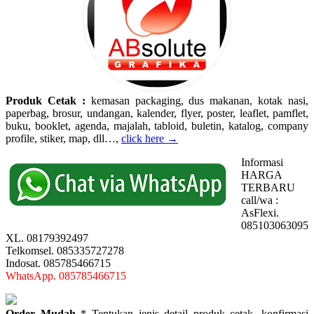
Produk Cetak :
kemasan packaging, dus makanan, kotak nasi,
paperbag, brosur, undangan, kalender, flyer, poster, leaflet, pamflet,
buku, booklet, agenda, majalah, tabloid, buletin, katalog, company
profile, stiker, map, dll…,
click here →
Informasi
HARGA
TERBARU
call/wa :
AsFlexi.
085103063095
XL. 08179392497
Telkomsel. 085335727278
Indosat. 085785466715
WhatsApp. 085785466715
Order Mudah
* Tentukan jenis detail produk cetak, konfirmasi