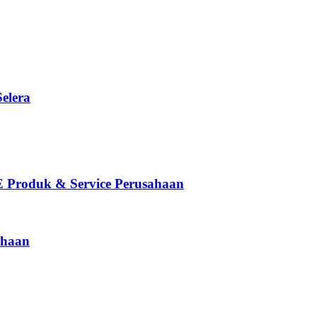
elera
oduk & Service Perusahaan
haan