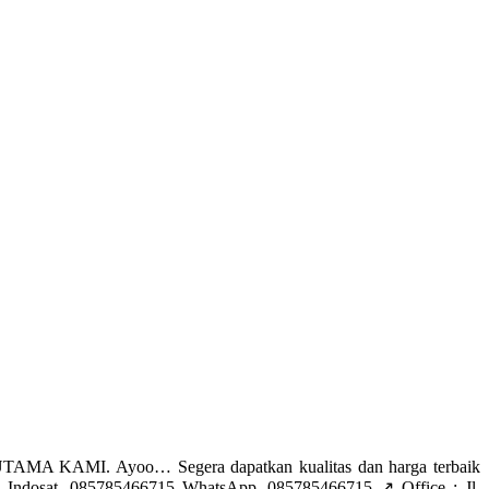
AMA KAMI. Ayoo… Segera dapatkan kualitas dan harga terbaik
Indosat. 085785466715 WhatsApp. 085785466715 ↗️ Office : Jl.