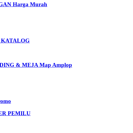
AN Harga Murah
U KATALOG
ING & MEJA Map Amplop
romo
DER PEMILU