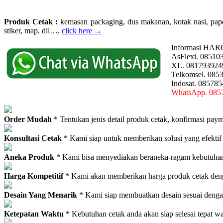
Produk Cetak :
kemasan packaging, dus makanan, kotak nasi, paperba
stiker, map, dll…,
click here →
Informasi HAR
AsFlexi. 08510
XL. 081793924
Telkomsel. 085
Indosat. 08578
WhatsApp. 085
Order Mudah
* Tentukan jenis detail produk cetak, konfirmasi paym
Konsultasi Cetak
* Kami siap untuk memberikan solusi yang efektif
Aneka Produk
* Kami bisa menyediakan beraneka-ragam kebutuhan c
Harga Kompetitif
* Kami akan memberikan harga produk cetak deng
Desain Yang Menarik
* Kami siap membuatkan desain sesuai denga
Ketepatan Waktu
* Kebutuhan cetak anda akan siap selesai tepat w