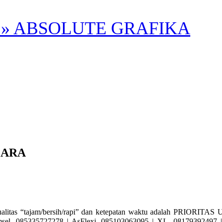
» ABSOLUTE GRAFIKA
GARA
“tajam/bersih/rapi” dan ketepatan waktu adalah PRIORITAS UT
l. 085335727278 | AsFlexi. 085103063095 | XL. 08179392497 | 