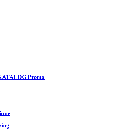
KATALOG Promo
que
ing