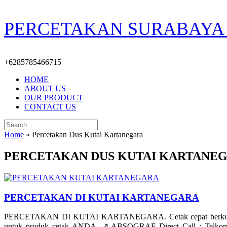
Skip
PERCETAKAN SURABAYA 
to
content
+6285785466715
HOME
ABOUT US
OUR PRODUCT
CONTACT US
Search
for:
Home
»
Percetakan Dus Kutai Kartanegara
PERCETAKAN DUS KUTAI KARTANE
PERCETAKAN DI KUTAI KARTANEGARA
PERCETAKAN DI KUTAI KARTANEGARA. Cetak cepat berkualitas 
untuk produk cetak ANDA. ↗️ ABSOGRAF Direct Call : Telkomse