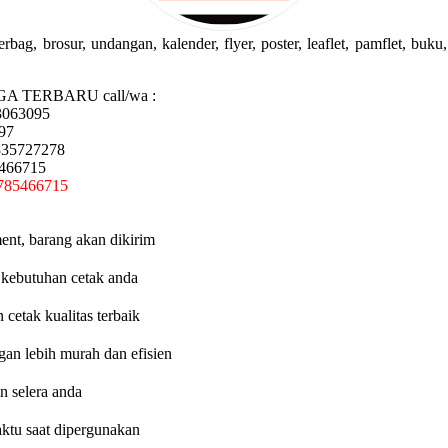
g, brosur, undangan, kalender, flyer, poster, leaflet, pamflet, buku, 
GA TERBARU call/wa :
3063095
97
335727278
5466715
785466715
ent, barang akan dikirim
 kebutuhan cetak anda
etak kualitas terbaik
an lebih murah dan efisien
n selera anda
aktu saat dipergunakan