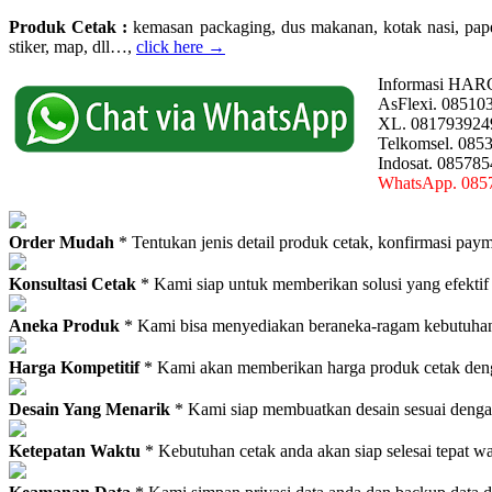
Produk Cetak :
kemasan packaging, dus makanan, kotak nasi, paperba
stiker, map, dll…,
click here →
Informasi HAR
AsFlexi. 08510
XL. 081793924
Telkomsel. 085
Indosat. 08578
WhatsApp. 085
Order Mudah
* Tentukan jenis detail produk cetak, konfirmasi paym
Konsultasi Cetak
* Kami siap untuk memberikan solusi yang efektif
Aneka Produk
* Kami bisa menyediakan beraneka-ragam kebutuhan c
Harga Kompetitif
* Kami akan memberikan harga produk cetak deng
Desain Yang Menarik
* Kami siap membuatkan desain sesuai denga
Ketepatan Waktu
* Kebutuhan cetak anda akan siap selesai tepat w