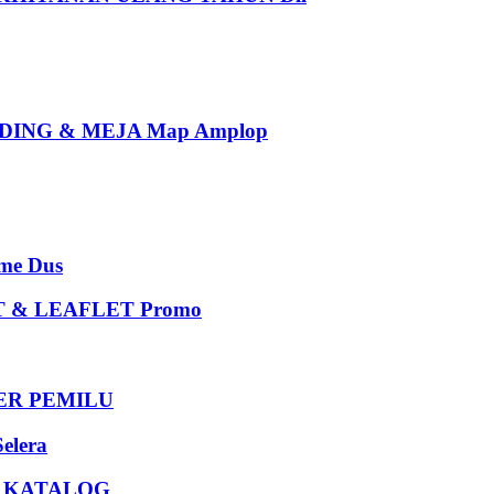
ING & MEJA Map Amplop
e Dus
 & LEAFLET Promo
DER PEMILU
elera
U KATALOG