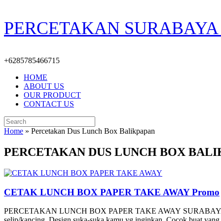
Skip
PERCETAKAN SURABAYA 
to
content
+6285785466715
HOME
ABOUT US
OUR PRODUCT
CONTACT US
Search
for:
Home
»
Percetakan Dus Lunch Box Balikpapan
PERCETAKAN DUS LUNCH BOX BALI
CETAK LUNCH BOX PAPER TAKE AWAY Promo
PERCETAKAN LUNCH BOX PAPER TAKE AWAY SURABAYA CUSTOME Des
selip/kancing, Design suka-suka kamu yg inginkan, Cocok buat yan