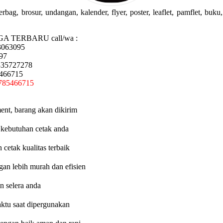
g, brosur, undangan, kalender, flyer, poster, leaflet, pamflet, buku, 
GA TERBARU call/wa :
3063095
97
335727278
5466715
785466715
ent, barang akan dikirim
 kebutuhan cetak anda
etak kualitas terbaik
an lebih murah dan efisien
n selera anda
aktu saat dipergunakan