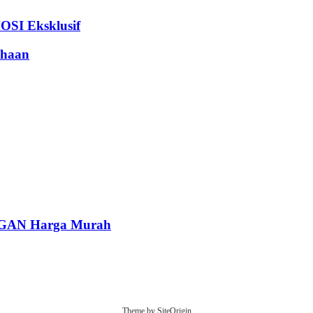
I Eksklusif
haan
AN Harga Murah
Theme by
SiteOrigin