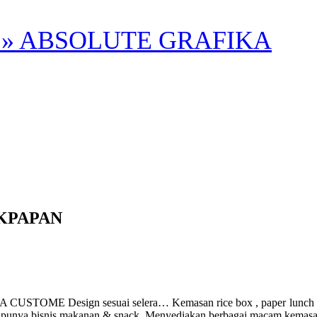
» ABSOLUTE GRAFIKA
KPAPAN
ign sesuai selera… Kemasan rice box , paper lunch box ukuran
g punya bisnis makanan & snack. Menyediakan berbagai macam kemasa