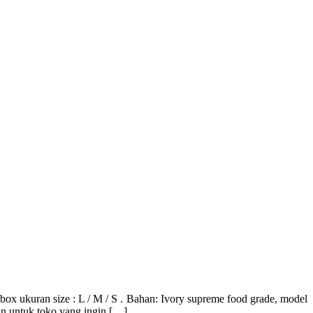
 size : L / M / S . Bahan: Ivory supreme food grade, model
n untuk toko yang ingin […]