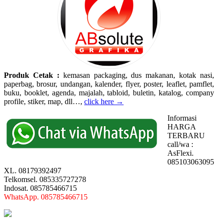
Produk Cetak :
kemasan packaging, dus makanan, kotak nasi,
paperbag, brosur, undangan, kalender, flyer, poster, leaflet, pamflet,
buku, booklet, agenda, majalah, tabloid, buletin, katalog, company
profile, stiker, map, dll…,
click here →
Informasi
HARGA
TERBARU
call/wa :
AsFlexi.
085103063095
XL. 08179392497
Telkomsel. 085335727278
Indosat. 085785466715
WhatsApp. 085785466715