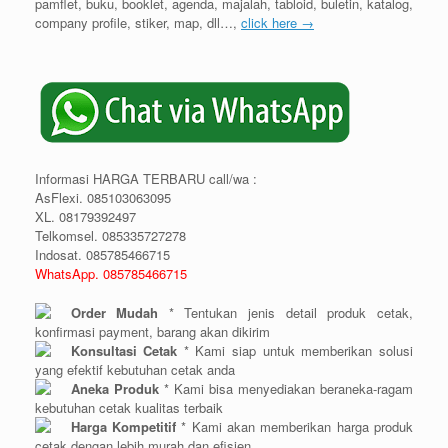
pamflet, buku, booklet, agenda, majalah, tabloid, buletin, katalog,
company profile, stiker, map, dll…,
click here →
Informasi HARGA TERBARU call/wa :
AsFlexi. 085103063095
XL. 08179392497
Telkomsel. 085335727278
Indosat. 085785466715
WhatsApp. 085785466715
Order Mudah
* Tentukan jenis detail produk cetak,
konfirmasi payment, barang akan dikirim
Konsultasi Cetak
* Kami siap untuk memberikan solusi
yang efektif kebutuhan cetak anda
Aneka Produk
* Kami bisa menyediakan beraneka-ragam
kebutuhan cetak kualitas terbaik
Harga Kompetitif
* Kami akan memberikan harga produk
cetak dengan lebih murah dan efisien