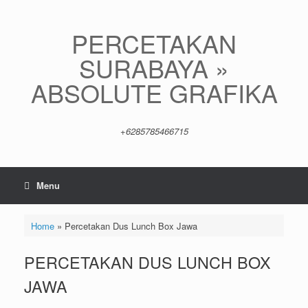
Skip
to
content
PERCETAKAN
SURABAYA »
ABSOLUTE GRAFIKA
+6285785466715
Menu
Home
»
Percetakan Dus Lunch Box Jawa
PERCETAKAN DUS LUNCH BOX
JAWA