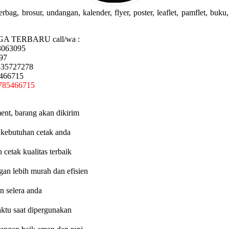
g, brosur, undangan, kalender, flyer, poster, leaflet, pamflet, buku, 
GA TERBARU call/wa :
3063095
97
335727278
5466715
785466715
ent, barang akan dikirim
 kebutuhan cetak anda
etak kualitas terbaik
an lebih murah dan efisien
n selera anda
aktu saat dipergunakan