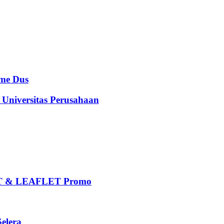
e Dus
iversitas Perusahaan
 & LEAFLET Promo
elera