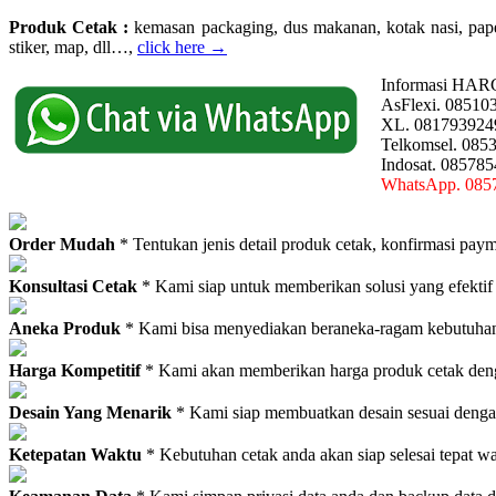
Produk Cetak :
kemasan packaging, dus makanan, kotak nasi, paperba
stiker, map, dll…,
click here →
Informasi HAR
AsFlexi. 08510
XL. 081793924
Telkomsel. 085
Indosat. 08578
WhatsApp. 085
Order Mudah
* Tentukan jenis detail produk cetak, konfirmasi paym
Konsultasi Cetak
* Kami siap untuk memberikan solusi yang efektif
Aneka Produk
* Kami bisa menyediakan beraneka-ragam kebutuhan c
Harga Kompetitif
* Kami akan memberikan harga produk cetak deng
Desain Yang Menarik
* Kami siap membuatkan desain sesuai denga
Ketepatan Waktu
* Kebutuhan cetak anda akan siap selesai tepat w