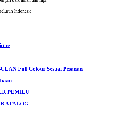
dengan baik aman dan rapi
eluruh Indonesia
que
 Full Colour Sesuai Pesanan
haan
DER PEMILU
U KATALOG