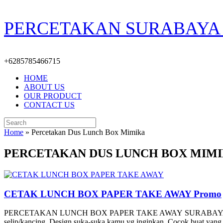
Skip
PERCETAKAN SURABAYA 
to
content
+6285785466715
HOME
ABOUT US
OUR PRODUCT
CONTACT US
Search
for:
Home
»
Percetakan Dus Lunch Box Mimika
PERCETAKAN DUS LUNCH BOX MIM
CETAK LUNCH BOX PAPER TAKE AWAY Promo
PERCETAKAN LUNCH BOX PAPER TAKE AWAY SURABAYA CUSTOME Des
selip/kancing, Design suka-suka kamu yg inginkan, Cocok buat yan