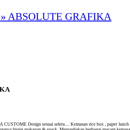
» ABSOLUTE GRAFIKA
IKA
ign sesuai selera… Kemasan rice box , paper lunch box ukuran
g punya bisnis makanan & snack. Menyediakan berbagai macam kemasa