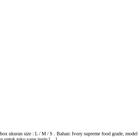
 size : L / M / S . Bahan: Ivory supreme food grade, model
n untuk toko yang ingin […]