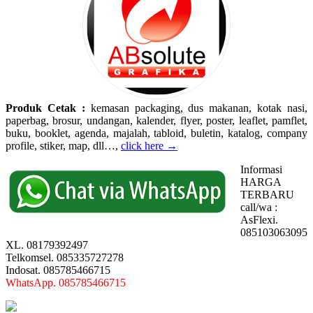
Produk Cetak :
kemasan packaging, dus makanan, kotak nasi,
paperbag, brosur, undangan, kalender, flyer, poster, leaflet, pamflet,
buku, booklet, agenda, majalah, tabloid, buletin, katalog, company
profile, stiker, map, dll…,
click here →
Informasi
HARGA
TERBARU
call/wa :
AsFlexi.
085103063095
XL. 08179392497
Telkomsel. 085335727278
Indosat. 085785466715
WhatsApp. 085785466715