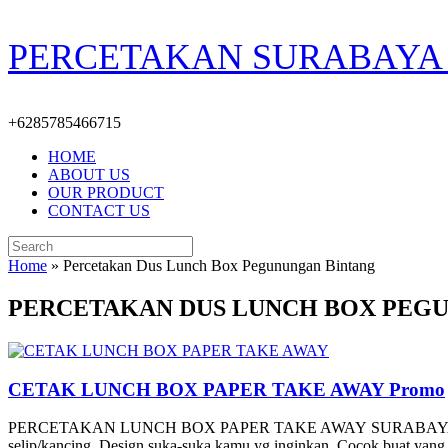
Skip
PERCETAKAN SURABAYA 
to
content
+6285785466715
HOME
ABOUT US
OUR PRODUCT
CONTACT US
Search
for:
Home
»
Percetakan Dus Lunch Box Pegunungan Bintang
PERCETAKAN DUS LUNCH BOX PEG
CETAK LUNCH BOX PAPER TAKE AWAY Promo
PERCETAKAN LUNCH BOX PAPER TAKE AWAY SURABAYA CUSTOME Des
selip/kancing, Design suka-suka kamu yg inginkan, Cocok buat yan