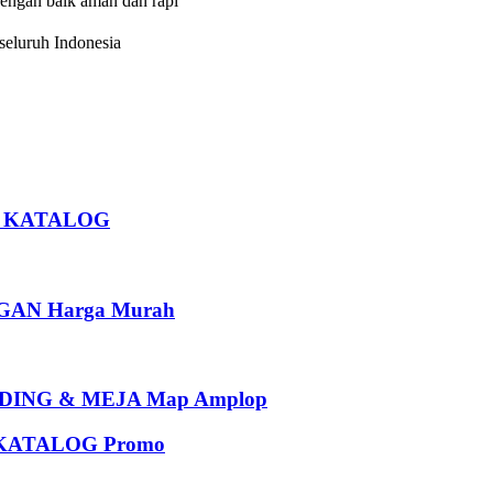
dengan baik aman dan rapi
eluruh Indonesia
U KATALOG
AN Harga Murah
ING & MEJA Map Amplop
KATALOG Promo