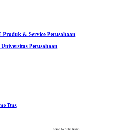
oduk & Service Perusahaan
iversitas Perusahaan
e Dus
Theme by
SiteOrigin