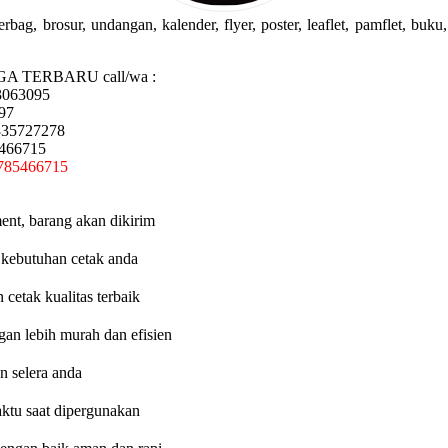
g, brosur, undangan, kalender, flyer, poster, leaflet, pamflet, buku, 
GA TERBARU call/wa :
3063095
97
335727278
5466715
785466715
ent, barang akan dikirim
 kebutuhan cetak anda
etak kualitas terbaik
an lebih murah dan efisien
n selera anda
aktu saat dipergunakan