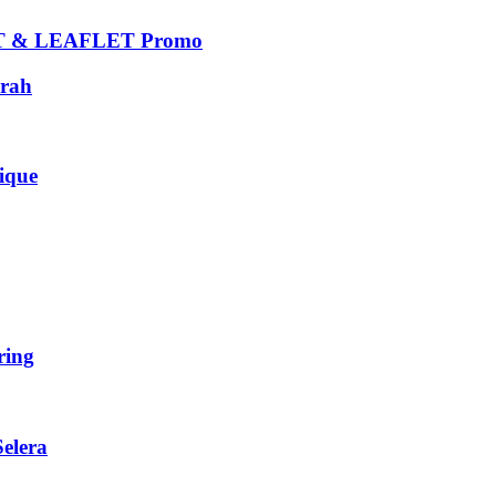
 & LEAFLET Promo
rah
que
ing
elera