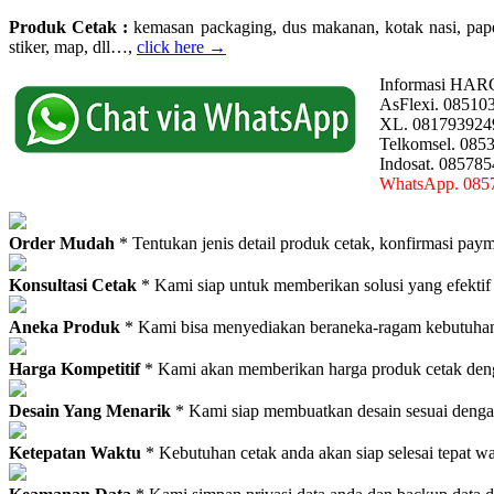
Produk Cetak :
kemasan packaging, dus makanan, kotak nasi, paperba
stiker, map, dll…,
click here →
Informasi HAR
AsFlexi. 08510
XL. 081793924
Telkomsel. 085
Indosat. 08578
WhatsApp. 085
Order Mudah
* Tentukan jenis detail produk cetak, konfirmasi paym
Konsultasi Cetak
* Kami siap untuk memberikan solusi yang efektif
Aneka Produk
* Kami bisa menyediakan beraneka-ragam kebutuhan c
Harga Kompetitif
* Kami akan memberikan harga produk cetak deng
Desain Yang Menarik
* Kami siap membuatkan desain sesuai denga
Ketepatan Waktu
* Kebutuhan cetak anda akan siap selesai tepat w