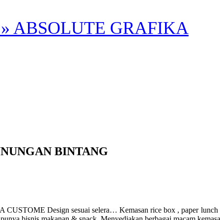
» ABSOLUTE GRAFIKA
UNUNGAN BINTANG
ign sesuai selera… Kemasan rice box , paper lunch box ukuran
g punya bisnis makanan & snack. Menyediakan berbagai macam kemasa