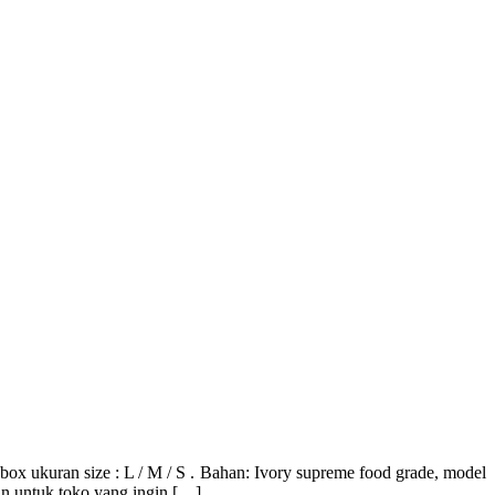
 size : L / M / S . Bahan: Ivory supreme food grade, model
n untuk toko yang ingin […]