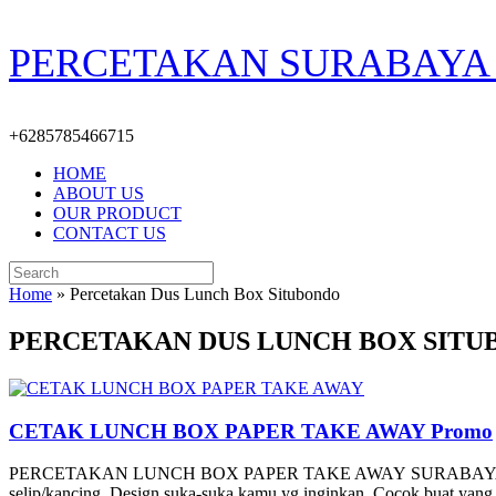
Skip
PERCETAKAN SURABAYA 
to
content
+6285785466715
HOME
ABOUT US
OUR PRODUCT
CONTACT US
Search
for:
Home
»
Percetakan Dus Lunch Box Situbondo
PERCETAKAN DUS LUNCH BOX SIT
CETAK LUNCH BOX PAPER TAKE AWAY Promo
PERCETAKAN LUNCH BOX PAPER TAKE AWAY SURABAYA CUSTOME Des
selip/kancing, Design suka-suka kamu yg inginkan, Cocok buat yan