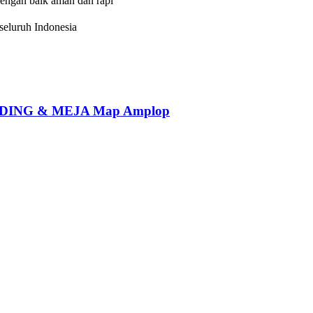
dengan baik aman dan rapi
eluruh Indonesia
ING & MEJA Map Amplop