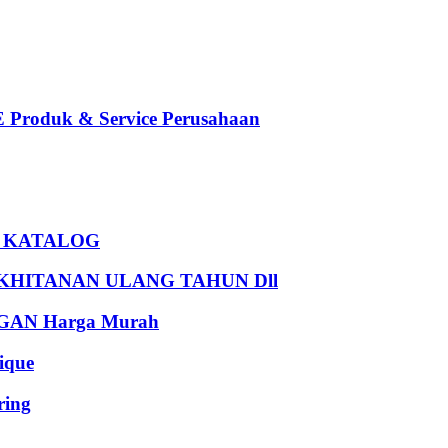
oduk & Service Perusahaan
U KATALOG
HITANAN ULANG TAHUN Dll
AN Harga Murah
que
ing