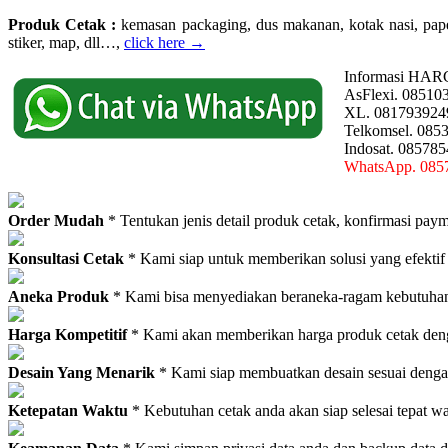
Produk Cetak :
kemasan packaging, dus makanan, kotak nasi, paperba
stiker, map, dll…,
click here →
Informasi HAR
AsFlexi. 08510
XL. 081793924
Telkomsel. 085
Indosat. 08578
WhatsApp. 085
Order Mudah
* Tentukan jenis detail produk cetak, konfirmasi paym
Konsultasi Cetak
* Kami siap untuk memberikan solusi yang efektif
Aneka Produk
* Kami bisa menyediakan beraneka-ragam kebutuhan c
Harga Kompetitif
* Kami akan memberikan harga produk cetak deng
Desain Yang Menarik
* Kami siap membuatkan desain sesuai denga
Ketepatan Waktu
* Kebutuhan cetak anda akan siap selesai tepat w