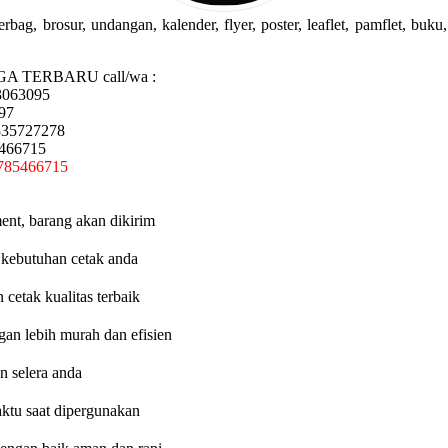
g, brosur, undangan, kalender, flyer, poster, leaflet, pamflet, buku, 
GA TERBARU call/wa :
3063095
97
335727278
5466715
785466715
ent, barang akan dikirim
 kebutuhan cetak anda
etak kualitas terbaik
an lebih murah dan efisien
n selera anda
aktu saat dipergunakan