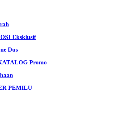
rah
I Eksklusif
e Dus
KATALOG Promo
haan
DER PEMILU