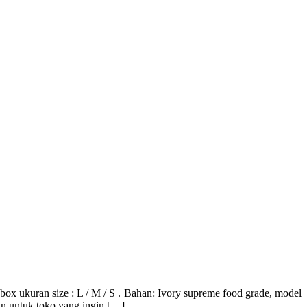
 size : L / M / S . Bahan: Ivory supreme food grade, model
n untuk toko yang ingin […]