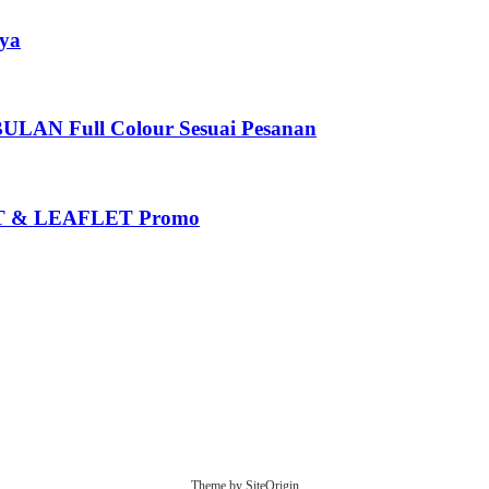
ya
 Full Colour Sesuai Pesanan
 & LEAFLET Promo
Theme by
SiteOrigin