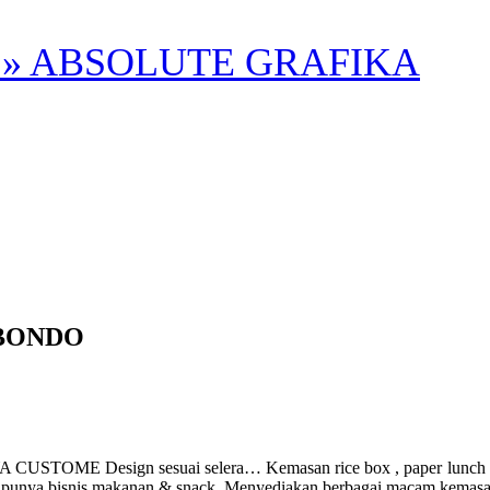
» ABSOLUTE GRAFIKA
UBONDO
ign sesuai selera… Kemasan rice box , paper lunch box ukuran
g punya bisnis makanan & snack. Menyediakan berbagai macam kemasa